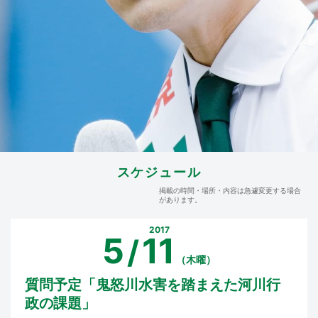
スケジュール
掲載の時間・場所・内容は急遽変更する場合
があります。
2017
5
11
/
（木曜）
質問予定「鬼怒川水害を踏まえた河川行
政の課題」