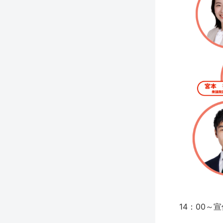
14：00～