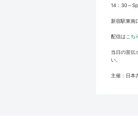
14：30～Spe
新宿駅東南
配信は
こち
当日の宣伝
い。
主催：日本