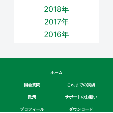
2018年
2017年
2016年
ホーム
国会質問
これまでの実績
政策
サポートのお願い
プロフィール
ダウンロード