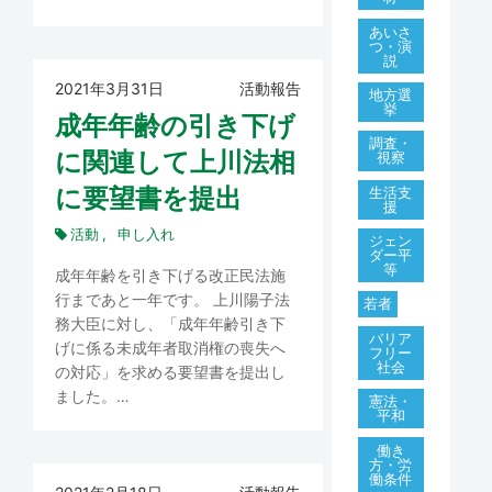
あいさ
つ・演
説
2021年3月31日
活動報告
地方選
挙
成年年齢の引き下げ
調査・
に関連して上川法相
視察
に要望書を提出
生活支
援
活動
申し入れ
ジェン
ダー平
等
成年年齢を引き下げる改正民法施
行まであと一年です。 上川陽子法
若者
務大臣に対し、「成年年齢引き下
バリア
げに係る未成年者取消権の喪失へ
フリー
社会
の対応」を求める要望書を提出し
ました。…
憲法・
平和
働き
方・労
働条件