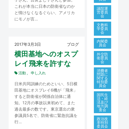
これが本当に日本の防衛省なのか
議院運
営委員
と情けなくなるぐらい、アメリカ
会
にモノが言…
文教科
学委員
会
内閣委
2017年3月3日
ブログ
員会
横田基地へのオスプ
外交防
衛委員
レイ飛来を許すな
会
消費者
活動
申し入れ
問題に
関する
特別委
日米共同訓練のためといい、5日横
員会
田基地にオスプレイ6機が「飛来」
国民生
すると防衛省が関係自治体に通
活・経
済及び
知。12月の事故以来初めて、また
地方調
過去最多の数です。東京選出の衆
査会
参議員5名で、防衛省に緊急抗議を
政治改
行…
革特別
委員会