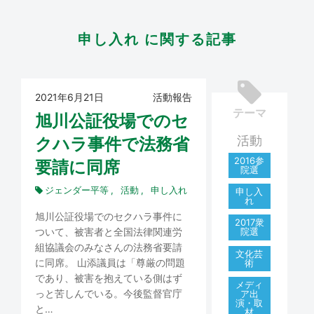
申し入れ に関する記事
2021年6月21日
活動報告
テーマ
旭川公証役場でのセ
活動
クハラ事件で法務省
2016参
要請に同席
院選
ジェンダー平等
活動
申し入れ
申し入
れ
旭川公証役場でのセクハラ事件に
2017衆
ついて、被害者と全国法律関連労
院選
組協議会のみなさんの法務省要請
文化芸
に同席。 山添議員は「尊厳の問題
術
であり、被害を抱えている側はず
メディ
っと苦しんでいる。今後監督官庁
ア出
演・取
と…
材