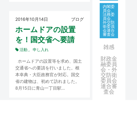
内閣委
員会、
法務委
員会、
2016年10月14日
ブログ
外交防
衛委員
ホームドアの設置
会連合
審査会
を！国交省へ要請
雑感
活動
申し入れ
財政金
ホームドアの設置等を求め、国土
融委員
交通省への要請を行いました。根
会・外
本幸典・大臣政務官が対応。国交
交防衛
委員会
省の建物は、初めて訪れました。
連合審
8月15日に青山一丁目駅…
査会
内閣委
員会、
総務委
2016年9月24日
ブログ
員会、
福島の声を復興庁へ
外交防
衛委員
申し入れ
会連合