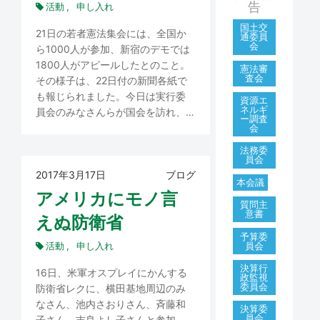
告
活動
申し入れ
国土交
21日の若者憲法集会には、全国か
通委員
会
ら1000人が参加、新宿のデモでは
1800人がアピールしたとのこと。
憲法審
査会
その様子は、22日付の新聞各紙で
も報じられました。今日は実行委
資源エ
ネルギ
員会のみなさんらが国会を訪れ、…
ー調査
会
法務委
員会
2017年3月17日
ブログ
本会議
アメリカにモノ言
質問主
意書
えぬ防衛省
予算委
活動
申し入れ
員会
決算行
16日、米軍オスプレイにかんする
政監視
委員会
防衛省レクに、横田基地周辺のみ
なさん、池内さおりさん、斉藤和
決算委
員会
子さん、吉良よし子さんと参加。