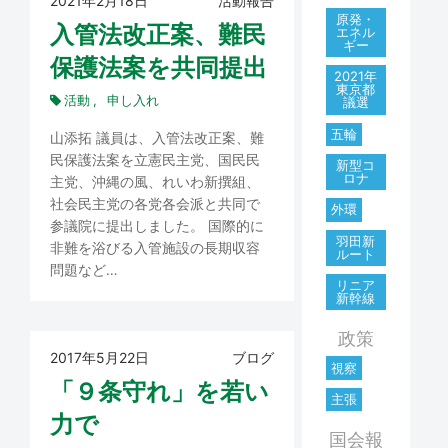
2021年2月18日
活動報告
原発・
入管法改正案、難民
エネル
ギー
保護法案を共同提出
2021年
東京都
活動
申し入れ
議選
五輪
山添拓 議員は、入管法改正案、難
民保護法案を立憲民主党、国民民
新型コ
ロナ
主党、沖縄の風、れいわ新撰組、
社会民主党の各党各会派と共同で
外環
参議院に提出しました。 国際的に
羽田新
非難を浴びる入管施設の長期収容
ルート
問題など…
リニア
新幹線
政策
2017年5月22日
ブログ
視察
「９条守れ」を若い
主張
力で
国会報