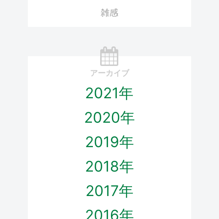
雑感
アーカイブ
2021年
2020年
2019年
2018年
2017年
2016年