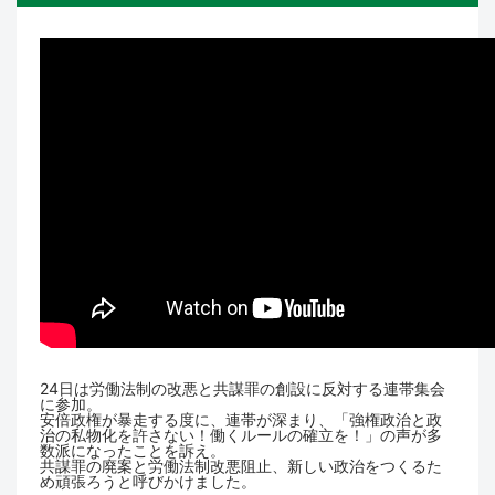
24日は労働法制の改悪と共謀罪の創設に反対する連帯集会
に参加。
安倍政権が暴走する度に、連帯が深まり、「強権政治と政
治の私物化を許さない！働くルールの確立を！」の声が多
数派になったことを訴え。
共謀罪の廃案と労働法制改悪阻止、新しい政治をつくるた
め頑張ろうと呼びかけました。