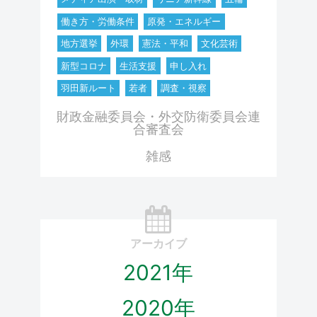
働き方・労働条件
原発・エネルギー
地方選挙
外環
憲法・平和
文化芸術
新型コロナ
生活支援
申し入れ
羽田新ルート
若者
調査・視察
財政金融委員会・外交防衛委員会連
合審査会
雑感
アーカイブ
2021年
2020年