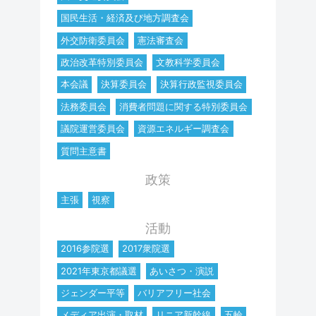
国民生活・経済及び地方調査会
外交防衛委員会
憲法審査会
政治改革特別委員会
文教科学委員会
本会議
決算委員会
決算行政監視委員会
法務委員会
消費者問題に関する特別委員会
議院運営委員会
資源エネルギー調査会
質問主意書
政策
主張
視察
活動
2016参院選
2017衆院選
2021年東京都議選
あいさつ・演説
ジェンダー平等
バリアフリー社会
メディア出演・取材
リニア新幹線
五輪