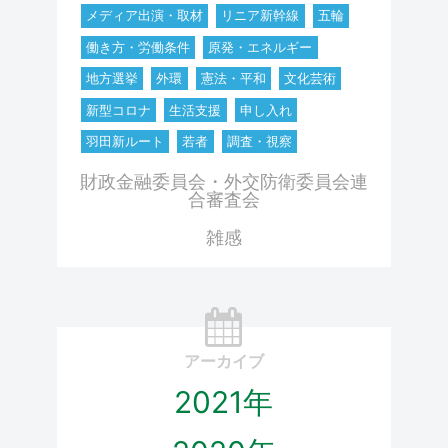
メディア出演・取材
リニア新幹線
五輪
働き方・労働条件
原発・エネルギー
地方選挙
外環
憲法・平和
文化芸術
新型コロナ
生活支援
申し入れ
羽田新ルート
若者
調査・視察
財政金融委員会・外交防衛委員会連
合審査会
雑感
アーカイブ
2021年