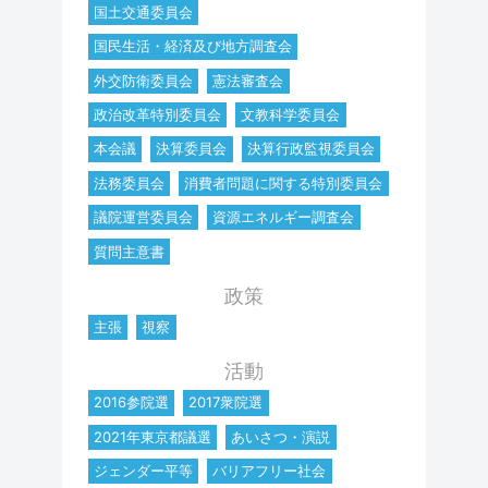
国土交通委員会
国民生活・経済及び地方調査会
外交防衛委員会
憲法審査会
政治改革特別委員会
文教科学委員会
本会議
決算委員会
決算行政監視委員会
法務委員会
消費者問題に関する特別委員会
議院運営委員会
資源エネルギー調査会
質問主意書
政策
主張
視察
活動
2016参院選
2017衆院選
2021年東京都議選
あいさつ・演説
ジェンダー平等
バリアフリー社会