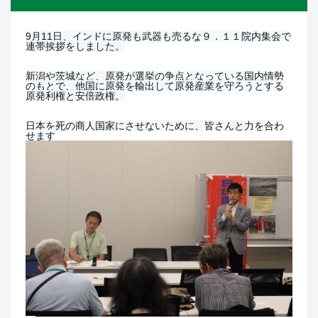
9月11日、インドに原発も武器も売るな９．１１院内集会で
連帯挨拶をしました。
新潟や茨城など、原発が選挙の争点となっている国内情勢
のもとで、他国に原発を輸出して原発産業を守ろうとする
原発利権と安倍政権。
日本を死の商人国家にさせないために、皆さんと力を合わ
せます