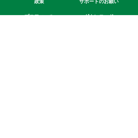
政策
サポートのお願い
プロフィール
ダウンロード
山添拓 東京事務所
〒151-0053 東京都渋谷区代々木1-44-11 2F
TEL : 03-5302-6511 FAX : 03-3320-3588
山添拓 国会事務所
〒100-8962 東京都千代田区永田町2-1-1
参議院議員会館817号室
TEL：03-6550-0817 FAX：03-6551-0817