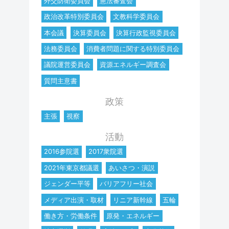
外交防衛委員会
憲法審査会
政治改革特別委員会
文教科学委員会
本会議
決算委員会
決算行政監視委員会
法務委員会
消費者問題に関する特別委員会
議院運営委員会
資源エネルギー調査会
質問主意書
政策
主張
視察
活動
2016参院選
2017衆院選
2021年東京都議選
あいさつ・演説
ジェンダー平等
バリアフリー社会
メディア出演・取材
リニア新幹線
五輪
働き方・労働条件
原発・エネルギー