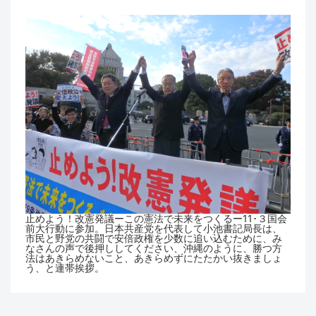
止めよう！改憲発議ーこの憲法で未来をつくるー11･３国会
前大行動に参加。日本共産党を代表して小池書記局長は、
市民と野党の共闘で安倍政権を少数に追い込むために、み
なさんの声で後押ししてください、沖縄のように、勝つ方
法はあきらめないこと、あきらめずにたたかい抜きましょ
う、と連帯挨拶。