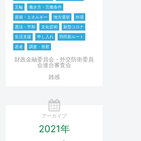
五輪
働き方・労働条件
原発・エネルギー
地方選挙
外環
憲法・平和
文化芸術
新型コロナ
生活支援
申し入れ
羽田新ルート
若者
調査・視察
財政金融委員会・外交防衛委員
会連合審査会
雑感
アーカイブ
2021年