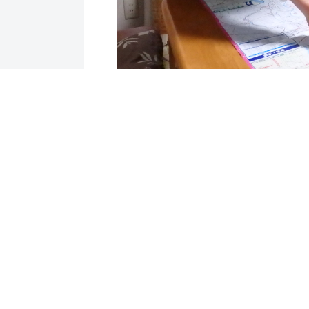
前へ
ホーム
国会質問
これ