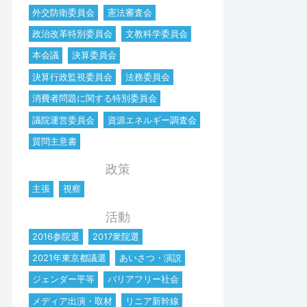
外交防衛委員会
憲法審査会
政治改革特別委員会
文教科学委員会
本会議
決算委員会
決算行政監視委員会
法務委員会
消費者問題に関する特別委員会
議院運営委員会
資源エネルギー調査会
質問主意書
政策
主張
視察
活動
2016参院選
2017衆院選
2021年東京都議選
あいさつ・演説
ジェンダー平等
バリアフリー社会
メディア出演・取材
リニア新幹線