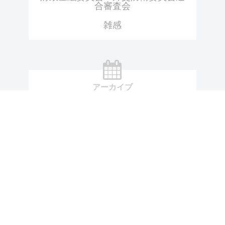
合審査会
雑感
アーカイブ
2021年
2020年
2019年
2018年
2017年