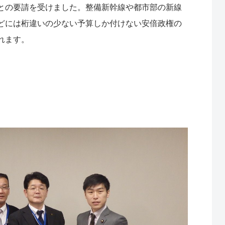
との要請を受けました。整備新幹線や都市部の新線
どには桁違いの少ない予算しか付けない安倍政権の
れます。