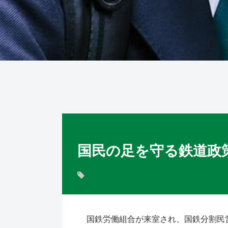
国民の足を守る鉄道政
国鉄労働組合が来室され、国鉄分割民