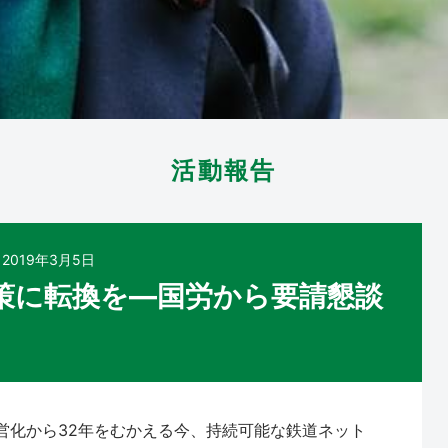
活動報告
2019年3月5日
策に転換を―国労から要請懇談
営化から32年をむかえる今、持続可能な鉄道ネット