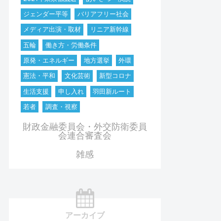
ジェンダー平等
バリアフリー社会
メディア出演・取材
リニア新幹線
五輪
働き方・労働条件
原発・エネルギー
地方選挙
外環
憲法・平和
文化芸術
新型コロナ
生活支援
申し入れ
羽田新ルート
若者
調査・視察
財政金融委員会・外交防衛委員
会連合審査会
雑感
アーカイブ