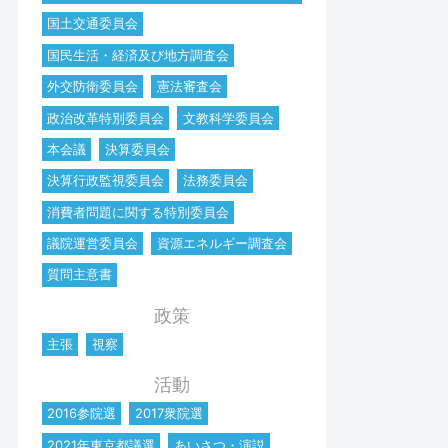
国土交通委員会
国民生活・経済及び地方調査会
外交防衛委員会
憲法審査会
政治改革特別委員会
文教科学委員会
本会議
決算委員会
決算行政監視委員会
法務委員会
消費者問題に関する特別委員会
議院運営委員会
資源エネルギー調査会
質問主意書
政策
主張
視察
活動
2016参院選
2017衆院選
2021年東京都議選
あいさつ・演説