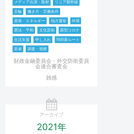
メディア出演・取材
リニア新幹線
五輪
働き方・労働条件
原発・エネルギー
地方選挙
外環
憲法・平和
文化芸術
新型コロナ
生活支援
申し入れ
羽田新ルート
若者
調査・視察
財政金融委員会・外交防衛委員
会連合審査会
雑感
アーカイブ
2021年