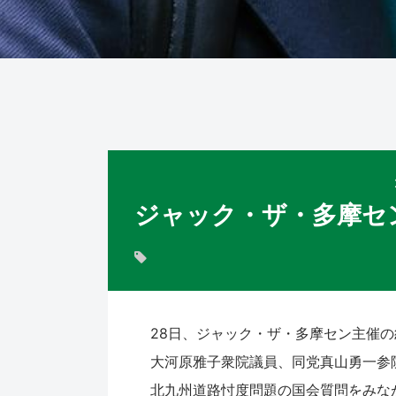
ジャック・ザ・多摩セ
28日、ジャック・ザ・多摩セン主催
大河原雅子衆院議員、同党真山勇一参
北九州道路忖度問題の国会質問をみな