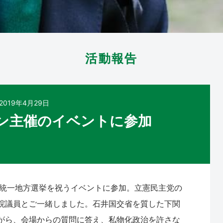
活動報告
2019年4月29日
ン主催のイベントに参加
の統一地方選挙を祝うイベントに参加。立憲民主党の
院議員とご一緒しました。石井国交省を質した下関
がら、会場からの質問に答え、私物化政治を許さな