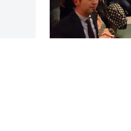
前へ
ホーム
国会質問
これ