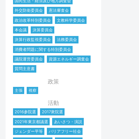
国民生活・経済及び地方調査会
外交防衛委員会
憲法審査会
政治改革特別委員会
文教科学委員会
本会議
決算委員会
決算行政監視委員会
法務委員会
消費者問題に関する特別委員会
議院運営委員会
資源エネルギー調査会
質問主意書
政策
主張
視察
活動
2016参院選
2017衆院選
2021年東京都議選
あいさつ・演説
ジェンダー平等
バリアフリー社会