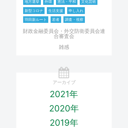
地方選挙
外環
憲法・平和
文化芸術
新型コロナ
生活支援
申し入れ
羽田新ルート
若者
調査・視察
財政金融委員会・外交防衛委員会連
合審査会
雑感
アーカイブ
2021年
2020年
2019年