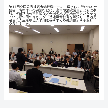
第44回全国公害被害者総行動デーの一環として行われた外
務省・防衛省への要請行動に、宮本徹衆院議員とともに参
加。横田基地公害訴訟など全国各地で基地被害とたたかっ
ている原告団の皆さんが「基地爆音被害を解消し、基地周
辺住民の生活環境の早期改善を求める要請書」を手渡し、
交渉しました。