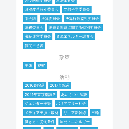
外交防衛委員会
憲法審査会
政治改革特別委員会
文教科学委員会
本会議
決算委員会
決算行政監視委員会
法務委員会
消費者問題に関する特別委員会
議院運営委員会
資源エネルギー調査会
質問主意書
政策
主張
視察
活動
2016参院選
2017衆院選
2021年東京都議選
あいさつ・演説
ジェンダー平等
バリアフリー社会
メディア出演・取材
リニア新幹線
五輪
働き方・労働条件
原発・エネルギー