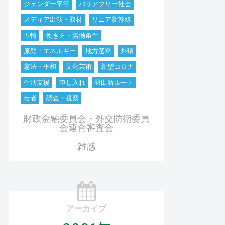
ジェンダー平等
バリアフリー社会
メディア出演・取材
リニア新幹線
五輪
働き方・労働条件
原発・エネルギー
地方選挙
外環
憲法・平和
文化芸術
新型コロナ
生活支援
申し入れ
羽田新ルート
若者
調査・視察
財政金融委員会・外交防衛委員
会連合審査会
雑感
アーカイブ