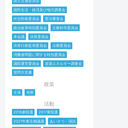
国土交通委員会
国民生活・経済及び地方調査会
外交防衛委員会
憲法審査会
政治改革特別委員会
文教科学委員会
本会議
決算委員会
決算行政監視委員会
法務委員会
消費者問題に関する特別委員会
議院運営委員会
資源エネルギー調査会
質問主意書
政策
主張
視察
活動
2016参院選
2017衆院選
2021年東京都議選
あいさつ・演説