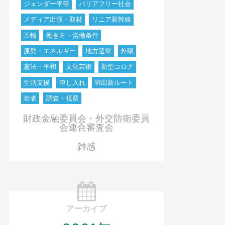
ジェンダー平等
バリアフリー社会
メディア出演・取材
リニア新幹線
五輪
働き方・労働条件
原発・エネルギー
地方選挙
外環
憲法・平和
文化芸術
新型コロナ
生活支援
申し入れ
羽田新ルート
若者
調査・視察
財政金融委員会・外交防衛委員
会連合審査会
雑感
アーカイブ