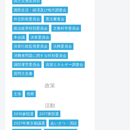
国土交通委員会
国民生活・経済及び地方調査会
外交防衛委員会
憲法審査会
政治改革特別委員会
文教科学委員会
本会議
決算委員会
決算行政監視委員会
法務委員会
消費者問題に関する特別委員会
議院運営委員会
資源エネルギー調査会
質問主意書
政策
主張
視察
活動
2016参院選
2017衆院選
2021年東京都議選
あいさつ・演説