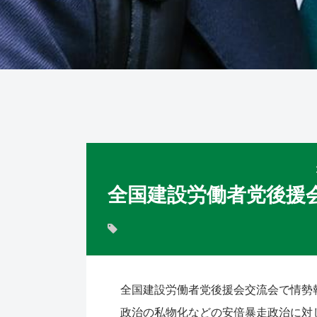
全国建設労働者党後援
全国建設労働者党後援会交流会で情勢
政治の私物化などの安倍暴走政治に対