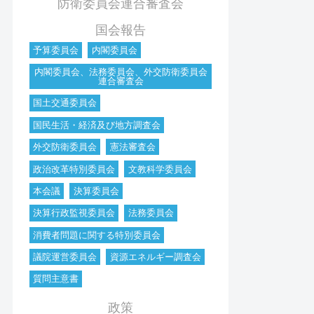
防衛委員会連合審査会
国会報告
予算委員会
内閣委員会
内閣委員会、法務委員会、外交防衛委員会
連合審査会
国土交通委員会
国民生活・経済及び地方調査会
外交防衛委員会
憲法審査会
政治改革特別委員会
文教科学委員会
本会議
決算委員会
決算行政監視委員会
法務委員会
消費者問題に関する特別委員会
議院運営委員会
資源エネルギー調査会
質問主意書
政策