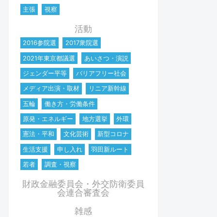
主張
視察
活動
2016参院選
2017衆院選
2021年東京都議選
あいさつ・演説
ジェンダー平等
バリアフリー社会
メディア出演・取材
リニア新幹線
五輪
働き方・労働条件
原発・エネルギー
地方選挙
外環
憲法・平和
文化芸術
新型コロナ
生活支援
申し入れ
羽田新ルート
若者
調査・視察
財政金融委員会・外交防衛委員
会連合審査会
雑感