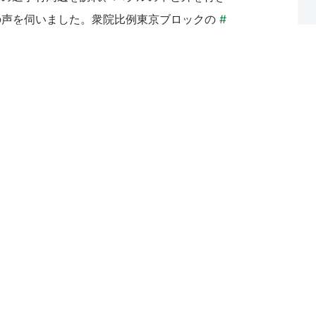
の声を伺いました。衆院比例東京ブロックの
#
子
予定候補、
#ほその真理
予定候補、中央区の
した。
#今からでも五輪中止を
#日本共産党
musyo)
July 18, 2021
次へ