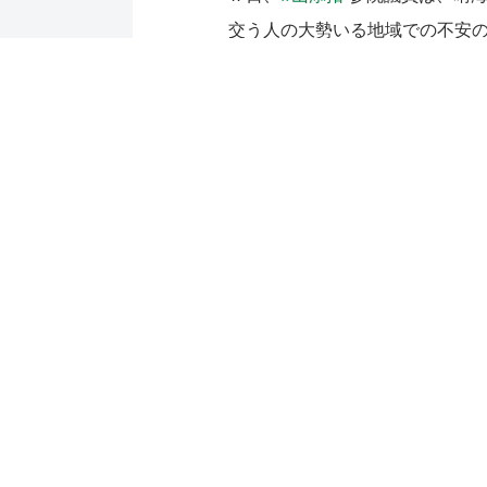
交う人の大勢いる地域での不安
谷川智行
予定候補、
#坂井和歌
#奥村あきこ
区議とご一緒しま
pic.twitter.com/lofMNLqNeM
— 山添 拓 事務所 (@yamazoeji
前へ