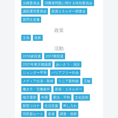
法務委員会
消費者問題に関する特別委員会
議院運営委員会
資源エネルギー調査会
質問主意書
政策
主張
視察
活動
2016参院選
2017衆院選
2021年東京都議選
あいさつ・演説
ジェンダー平等
バリアフリー社会
メディア出演・取材
リニア新幹線
五輪
働き方・労働条件
原発・エネルギー
地方選挙
外環
憲法・平和
文化芸術
新型コロナ
生活支援
申し入れ
羽田新ルート
若者
調査・視察