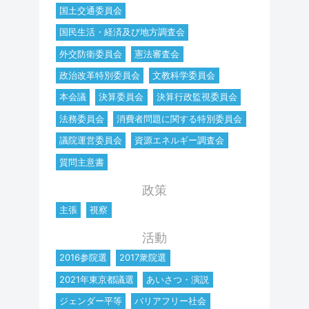
国土交通委員会
国民生活・経済及び地方調査会
外交防衛委員会
憲法審査会
政治改革特別委員会
文教科学委員会
本会議
決算委員会
決算行政監視委員会
法務委員会
消費者問題に関する特別委員会
議院運営委員会
資源エネルギー調査会
質問主意書
政策
主張
視察
活動
2016参院選
2017衆院選
2021年東京都議選
あいさつ・演説
ジェンダー平等
バリアフリー社会