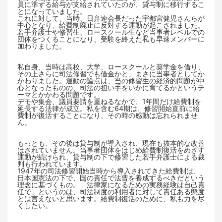
員に準ずる給与が支給されていたのが、貸与制に移行するこ
とになっていました。
これに対して、当時、日弁連会長だった宇都宮健児さんらが
中心となり、給費制廃止に反対する運動が起こされました。
若手弁護士や修習生、ロースクール生など当事者レベルでの
団体をつくることになり、受験を終えた私も早速メンバーに
加わりました。
私自身、当時は高校、大学、ロースクールと奨学金を借り、
その上さらに司法修習でも借金かと、まさに当事者としてか
かわりました。運動の論点は、当の修習生の経済的問題が中
心となったものの、司法の担い手をいかに育てるかというテ
ーマとかかわる問題です。
デモや集会、議員要請を重ねるなかで、1年間だけ給費制を
延長する法律が成立。私を含む64期は、修習開始直前に給
費制が復活することになり、その時の感動は忘れられませ
ん。
もっとも、その後は貸与制が導入され、現在も抜本的な改善
はされていません。当事者団体をはじめ給費制復活をめざす
運動が続けられ、貸与制の下で修習した若手弁護士による裁
判も行われています。
1947年の司法修習開始当時から導入されてきた給費制は、
日本国憲法の下で、国の責任で法曹を養成するべきだという
理念に基づくもの。「法律家になるための実務経験は自己責
任で」というのは、司法制度の利用者に対して責任ある態度
とは言えないと思います。給費制復活のために、私も力を尽
くしたい。