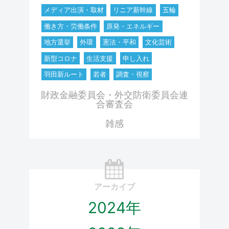
メディア出演・取材
リニア新幹線
五輪
働き方・労働条件
原発・エネルギー
地方選挙
外環
憲法・平和
文化芸術
新型コロナ
生活支援
申し入れ
羽田新ルート
若者
調査・視察
財政金融委員会・外交防衛委員会連
合審査会
雑感
アーカイブ
2024年