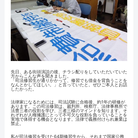
先日、ある街頭演説の後、チラシ配りをしていただいていた
方からこんな声を聞きました。
「司法修習生が通りかかって、修習でも借金を背負うことを
なんとかしてほしい。」と言っていたと。ぜひご本人とお話
したかった。
法律家になるためには、司法試験に合格後、約1年の研修が
あります。この司法修習は、裁判所、検察庁、法律事務所で
法曹三者の役割を学び、三者三様のマインドを知ります。そ
れぞれが人権擁護にとって不可欠な役割を負っていることを
実地で体得する機会となります。法律で義務付けられ兼業は
禁止。
私が司法修習を受けた64期修習生から、それまで国家公務