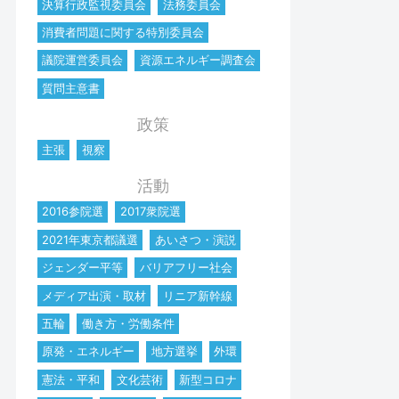
決算行政監視委員会
法務委員会
消費者問題に関する特別委員会
議院運営委員会
資源エネルギー調査会
質問主意書
政策
主張
視察
活動
2016参院選
2017衆院選
2021年東京都議選
あいさつ・演説
ジェンダー平等
バリアフリー社会
メディア出演・取材
リニア新幹線
五輪
働き方・労働条件
原発・エネルギー
地方選挙
外環
憲法・平和
文化芸術
新型コロナ