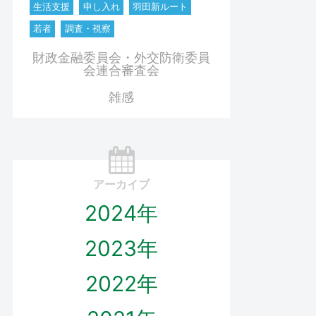
生活支援
申し入れ
羽田新ルート
若者
調査・視察
財政金融委員会・外交防衛委員
会連合審査会
雑感
アーカイブ
2024年
2023年
2022年