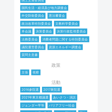
国民生活・経済及び地方調査会
外交防衛委員会
憲法審査会
政治改革特別委員会
文教科学委員会
本会議
決算委員会
決算行政監視委員会
法務委員会
消費者問題に関する特別委員会
議院運営委員会
資源エネルギー調査会
質問主意書
政策
主張
視察
活動
2016参院選
2017衆院選
2021年東京都議選
あいさつ・演説
ジェンダー平等
バリアフリー社会