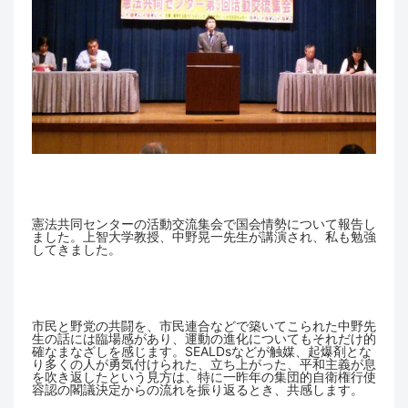
憲法共同センターの活動交流集会で国会情勢について報告し
ました。上智大学教授、中野晃一先生が講演され、私も勉強
してきました。
市民と野党の共闘を、市民連合などで築いてこられた中野先
生の話には臨場感があり、運動の進化についてもそれだけ的
確なまなざしを感じます。SEALDsなどが触媒、起爆剤とな
り多くの人が勇気付けられた、立ち上がった、平和主義が息
を吹き返したという見方は、特に一昨年の集団的自衛権行使
容認の閣議決定からの流れを振り返るとき、共感します。