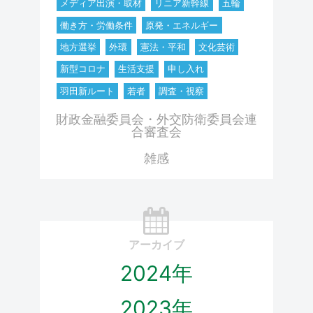
メディア出演・取材
リニア新幹線
五輪
働き方・労働条件
原発・エネルギー
地方選挙
外環
憲法・平和
文化芸術
新型コロナ
生活支援
申し入れ
羽田新ルート
若者
調査・視察
財政金融委員会・外交防衛委員会連
合審査会
雑感
アーカイブ
2024年
2023年