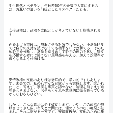
学生世代とベテラン、年齢差50年の会議で大事にするの
は、お互いの違いを前提としたリスペクトだとも。
安倍政権は、政治を支配としか考えていないと指摘されま
す。
声を上げる市民は、屈服させる対象でしかない。小選挙区制
では自分の支持を拡げなくても相手を叩けば勝てる、そのた
め野党を分断し、選挙を繰り返して野党の体力を奪い、野党
を応援する者には勝てない屈辱感を与える、加えて投票率が
低くなるよう仕向ける。
安倍政権の支配のあり様は徹底的で、暴力的ですらありま
す。国会での、私のわずかな経験からも実感します。聞かれ
たことに答えず、事実を事実と認めない、論理を踏まえず道
理をわきまえない、おそらくそれを意識的に振る舞っている
からなおさらひどい。
しかし、こんな政治は必ず破綻します。いや、この政治が屈
服させてきた広い市民との間には、埋めようのない亀裂が刻
まれ、それは拡がる一方です。安倍政権が、支配のために駆