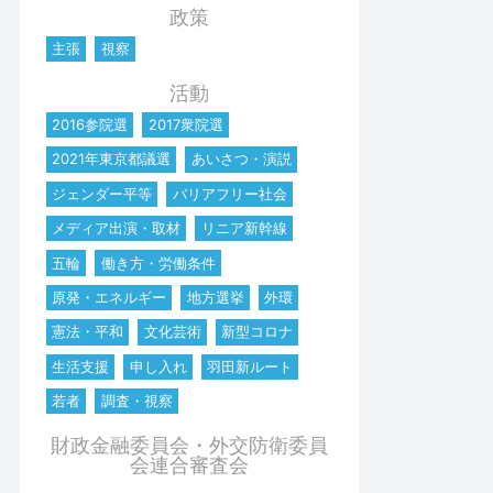
政策
主張
視察
活動
2016参院選
2017衆院選
2021年東京都議選
あいさつ・演説
ジェンダー平等
バリアフリー社会
メディア出演・取材
リニア新幹線
五輪
働き方・労働条件
原発・エネルギー
地方選挙
外環
憲法・平和
文化芸術
新型コロナ
生活支援
申し入れ
羽田新ルート
若者
調査・視察
財政金融委員会・外交防衛委員
会連合審査会