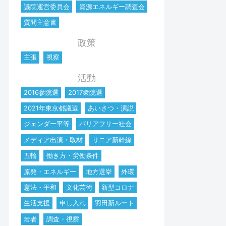
議院運営委員会
資源エネルギー調査会
質問主意書
政策
主張
視察
活動
2016参院選
2017衆院選
2021年東京都議選
あいさつ・演説
ジェンダー平等
バリアフリー社会
メディア出演・取材
リニア新幹線
五輪
働き方・労働条件
原発・エネルギー
地方選挙
外環
憲法・平和
文化芸術
新型コロナ
生活支援
申し入れ
羽田新ルート
若者
調査・視察