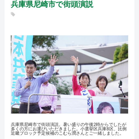
兵庫県尼崎市で街頭演説
兵庫県尼崎市で街頭演説。暑い盛りの午後2時からでしたが
多くの方にお運びいただきました。小選挙区兵庫8区、比例
近畿ブロック予定候補のこむら潤さんとご一緒しました。