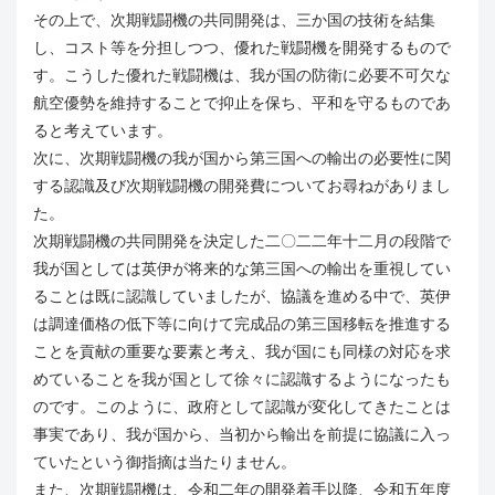
その上で、次期戦闘機の共同開発は、三か国の技術を結集
し、コスト等を分担しつつ、優れた戦闘機を開発するもので
す。こうした優れた戦闘機は、我が国の防衛に必要不可欠な
航空優勢を維持することで抑止を保ち、平和を守るものであ
ると考えています。
次に、次期戦闘機の我が国から第三国への輸出の必要性に関
する認識及び次期戦闘機の開発費についてお尋ねがありまし
た。
次期戦闘機の共同開発を決定した二〇二二年十二月の段階で
我が国としては英伊が将来的な第三国への輸出を重視してい
ることは既に認識していましたが、協議を進める中で、英伊
は調達価格の低下等に向けて完成品の第三国移転を推進する
ことを貢献の重要な要素と考え、我が国にも同様の対応を求
めていることを我が国として徐々に認識するようになったも
のです。このように、政府として認識が変化してきたことは
事実であり、我が国から、当初から輸出を前提に協議に入っ
ていたという御指摘は当たりません。
また、次期戦闘機は、令和二年の開発着手以降、令和五年度