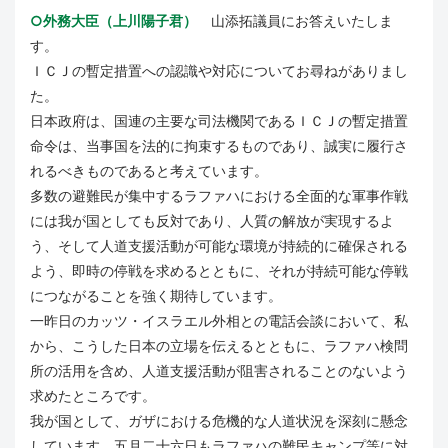
○外務大臣（上川陽子君）
山添拓議員にお答えいたしま
す。
ＩＣＪの暫定措置への認識や対応についてお尋ねがありまし
た。
日本政府は、国連の主要な司法機関であるＩＣＪの暫定措置
命令は、当事国を法的に拘束するものであり、誠実に履行さ
れるべきものであると考えています。
多数の避難民が集中するラファハにおける全面的な軍事作戦
には我が国としても反対であり、人質の解放が実現するよ
う、そして人道支援活動が可能な環境が持続的に確保される
よう、即時の停戦を求めるとともに、それが持続可能な停戦
につながることを強く期待しています。
一昨日のカッツ・イスラエル外相との電話会談において、私
から、こうした日本の立場を伝えるとともに、ラファハ検問
所の活用を含め、人道支援活動が阻害されることのないよう
求めたところです。
我が国として、ガザにおける危機的な人道状況を深刻に懸念
しています。五月二十六日もラファハの難民キャンプ等に対