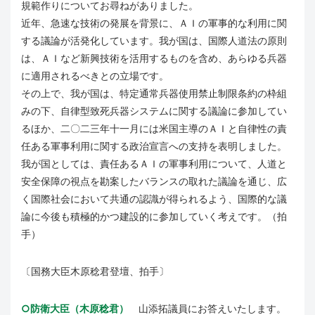
規範作りについてお尋ねがありました。
近年、急速な技術の発展を背景に、ＡＩの軍事的な利用に関
する議論が活発化しています。我が国は、国際人道法の原則
は、ＡＩなど新興技術を活用するものを含め、あらゆる兵器
に適用されるべきとの立場です。
その上で、我が国は、特定通常兵器使用禁止制限条約の枠組
みの下、自律型致死兵器システムに関する議論に参加してい
るほか、二〇二三年十一月には米国主導のＡＩと自律性の責
任ある軍事利用に関する政治宣言への支持を表明しました。
我が国としては、責任あるＡＩの軍事利用について、人道と
安全保障の視点を勘案したバランスの取れた議論を通じ、広
く国際社会において共通の認識が得られるよう、国際的な議
論に今後も積極的かつ建設的に参加していく考えです。（拍
手）
〔国務大臣木原稔君登壇、拍手〕
○防衛
大臣（木原稔君）
山添拓議員にお答えいたします。