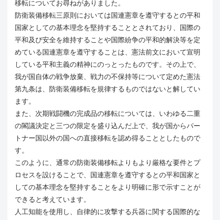
移転についてお尋ねがありました。
防衛装備移転三原則においては国連憲章を遵守するとの平和
国家としての基本理念を堅持することとされており、国際の
平和及び安全を維持することや国際紛争の平和的解決等を定
めている国連憲章を遵守することは、憲法前文において宣明
している平和主義の精神にのっとったものです。その上で、
我が国自体の戦争放棄、戦力の不保持等について定めた憲法
第九条は、防衛装備移転を規律するものではないと解してい
ます。
また、次期戦闘機の完成品の移転については、いわゆる二重
の閣議決定と三つの限定を盛り込んだ上で、我が国からパー
トナー国以外の国への直接移転を認め得ることとしたもので
す。
このように、通常の防衛装備移転よりもより厳格な要件とプ
ロセスを設けることで、国連憲章を遵守するとの平和国家と
しての基本理念を堅持することをより明確に形で示すことが
できると考えています。
人工知能を使用し、自律的に攻撃する兵器に関する国際的な