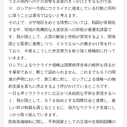
ラエル領内へのテロ攻撃を直接のきっかけとするものであ
り、ロシアが一方的にウクライナに侵攻している行動と同列
に扱うことは適当ではないと考えます。
その上で、ガザ地区をめぐる情勢については、戦闘が長期化
する中、現地の危機的な人道状況への対処が最優先課題で
す。我が国として、人質の解放と停戦が実現するよう、関係
国とも緊密に連携しつつ、イスラエルへの働きかけ等を行っ
ており、今後もこうした外交努力を粘り強く積極的に行って
いきます。
ロシアによるウクライナ侵略は国際秩序全体の根幹を揺るが
す暴挙であり、断じて認められません。これまでもＧ７の関
連の声明において、第三者に対し、ロシアによる侵略への物
的支援を直ちに停止するよう呼びかけているところです。
一日も早くウクライナに公正かつ永続的な平和を実現するべ
く、我が国として、Ｇ７を始めとする国際社会と連携し、厳
しい対ロ制裁を講じるとともに、強力なウクライナ支援にし
っかり取り組んでいきます。
防衛装備移転に関し、平和国家としての立場や次期戦闘機の