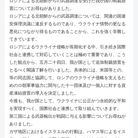
ロシアによる北朝鮮からの武器調達を受けた我が国の制裁措
置についてお尋ねがありました。
ロシアによる北朝鮮からの武器調達については、関連の国連
安保理決議に違反するものであり、ウクライナ情勢の更なる
悪化につながり得るものであることから、これを強く非難し
てきています。
ロシアによるウクライナ侵略が長期化する中、引き続き国際
社会と連携して対応していくことは極めて重要であり、こう
した観点から、五月二十四日、我が国として追加制裁措置を
とるべく閣議了解を行いました。具体的には、米国等との、
等の同志国と協調して、ロシアのウクライナ侵略を支えるた
めのロ朝軍事協力に関与した十一団体及び一個人に対する資
産凍結措置の導入を決定しました。
今後も、我が国として、ウクライナに公正かつ永続的な平和
を実現すべく、国際社会と連携して取り組んでいきます。
第三国による武器輸出が戦闘に与える影響についてお尋ねが
ありました。
ガザ地区におけるイスラエルの行動は、ハマス等によるイス