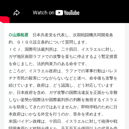
○山添拓君
日本共産党を代表し、次期戦闘機共同開発条
約、ＧＩＧＯ設立条約について質問します。
ＩＣＪ、国際司法裁判所は、二十四日、イスラエルに対し、
ガザ地区南部ラファでの攻撃を直ちに停止するよう暫定措置
を命じました。法的拘束力のある命令です。
ところが、イスラエル政府は、ラファでの軍事行動はパレス
チナ市民の殺害につながらないなどと述べ、命令後も攻撃を
続けています。政府は、どう認識し、どう対応しています
か。日本政府を含め、ガザ攻撃の国際法違反を正面から非難
しない姿勢が国際法や国際裁判所の判断を無視するイスラエ
ルを助長してきたのではありませんか。即時停戦のために日
本政府はいかなる外交を行うのか、答弁を求めます。
米国バイデン政権は、十四日、イスラエルに対して砲弾や戦
闘用車両など総額十億ドル、千五百五十億円以上の武器を売