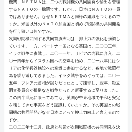
機関、ＮＥＴＭＡは、二つの戦闘機の共同開発や輸出を管理
するＮＡＴＯの一機関です。しかし、日本はＮＡＴＯの一員
ではありません。なぜＮＥＴＭＡと同様の組織をつくるので
すか。米国以外のＮＡＴＯ加盟国と初めて戦闘機の共同開発
を行う狙いは何ですか。
次期戦闘機に関する共同首脳声明は、抑止力の強化を強調し
ています。一方、パートナー国となる英国は、二〇〇三年、
イラク戦争に参戦し、二〇一一年、リビアの内戦に介入、二
〇一四年からイスラム国への空爆を始め、二〇一八年にはシ
リアの化学兵器施設への空爆に参加するなど、各地で戦闘行
為を繰り返してきました。イラク戦争をめぐっては、二〇一
五年、ブレア元首相が誤りだったとして謝罪し、翌年、独立
調査委員会が根拠なき戦争だったと断罪するに至りました。
この四半世紀に限ってみても、英国が中東地域で平和と安定
を壊してきた事実をどう認識していますか。その英国との戦
闘機の共同開発がなぜ日本にとって抑止力向上と言えるので
すか。
二〇二二年十二月、政府と与党が次期戦闘機の共同開発を決