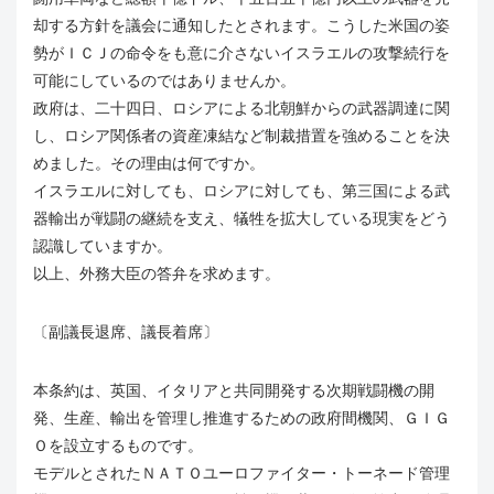
却する方針を議会に通知したとされます。こうした米国の姿
勢がＩＣＪの命令をも意に介さないイスラエルの攻撃続行を
可能にしているのではありませんか。
政府は、二十四日、ロシアによる北朝鮮からの武器調達に関
し、ロシア関係者の資産凍結など制裁措置を強めることを決
めました。その理由は何ですか。
イスラエルに対しても、ロシアに対しても、第三国による武
器輸出が戦闘の継続を支え、犠牲を拡大している現実をどう
認識していますか。
以上、外務大臣の答弁を求めます。
〔副議長退席、議長着席〕
本条約は、英国、イタリアと共同開発する次期戦闘機の開
発、生産、輸出を管理し推進するための政府間機関、ＧＩＧ
Ｏを設立するものです。
モデルとされたＮＡＴＯユーロファイター・トーネード管理