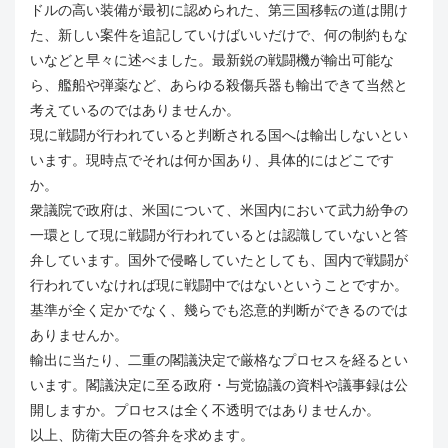
ドルの高い装備が最初に認められた、第三国移転の道は開け
た、新しい案件を追記していけばいいだけで、何の制約もな
いなどと早々に述べました。最新鋭の戦闘機が輸出可能な
ら、艦船や弾薬など、あらゆる殺傷兵器も輸出できて当然と
考えているのではありませんか。
現に戦闘が行われていると判断される国へは輸出しないとい
います。現時点でそれは何か国あり、具体的にはどこです
か。
衆議院で政府は、米国について、米国内において武力紛争の
一環として現に戦闘が行われているとは認識していないと答
弁しています。国外で侵略していたとしても、国内で戦闘が
行われていなければ現に戦闘中ではないということですか。
基準が全く定かでなく、幾らでも恣意的判断ができるのでは
ありませんか。
輸出に当たり、二重の閣議決定で厳格なプロセスを経るとい
います。閣議決定に至る政府・与党協議の資料や議事録は公
開しますか。プロセスは全く不透明ではありませんか。
以上、防衛大臣の答弁を求めます。