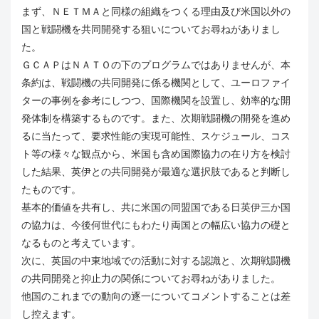
まず、ＮＥＴＭＡと同様の組織をつくる理由及び米国以外の
国と戦闘機を共同開発する狙いについてお尋ねがありまし
た。
ＧＣＡＰはＮＡＴＯの下のプログラムではありませんが、本
条約は、戦闘機の共同開発に係る機関として、ユーロファイ
ターの事例を参考にしつつ、国際機関を設置し、効率的な開
発体制を構築するものです。また、次期戦闘機の開発を進め
るに当たって、要求性能の実現可能性、スケジュール、コス
ト等の様々な観点から、米国も含め国際協力の在り方を検討
した結果、英伊との共同開発が最適な選択肢であると判断し
たものです。
基本的価値を共有し、共に米国の同盟国である日英伊三か国
の協力は、今後何世代にもわたり両国との幅広い協力の礎と
なるものと考えています。
次に、英国の中東地域での活動に対する認識と、次期戦闘機
の共同開発と抑止力の関係についてお尋ねがありました。
他国のこれまでの動向の逐一についてコメントすることは差
し控えます。