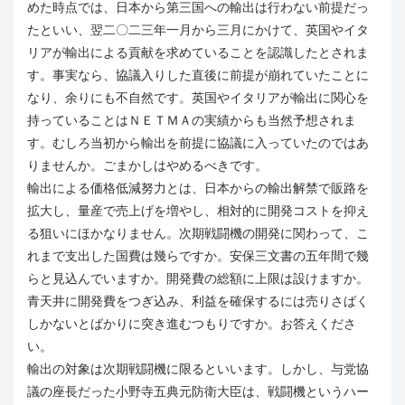
めた時点では、日本から第三国への輸出は行わない前提だっ
たといい、翌二〇二三年一月から三月にかけて、英国やイタ
リアが輸出による貢献を求めていることを認識したとされま
す。事実なら、協議入りした直後に前提が崩れていたことに
なり、余りにも不自然です。英国やイタリアが輸出に関心を
持っていることはＮＥＴＭＡの実績からも当然予想されま
す。むしろ当初から輸出を前提に協議に入っていたのではあ
りませんか。ごまかしはやめるべきです。
輸出による価格低減努力とは、日本からの輸出解禁で販路を
拡大し、量産で売上げを増やし、相対的に開発コストを抑え
る狙いにほかなりません。次期戦闘機の開発に関わって、こ
れまで支出した国費は幾らですか。安保三文書の五年間で幾
らと見込んでいますか。開発費の総額に上限は設けますか。
青天井に開発費をつぎ込み、利益を確保するには売りさばく
しかないとばかりに突き進むつもりですか。お答えくださ
い。
輸出の対象は次期戦闘機に限るといいます。しかし、与党協
議の座長だった小野寺五典元防衛大臣は、戦闘機というハー