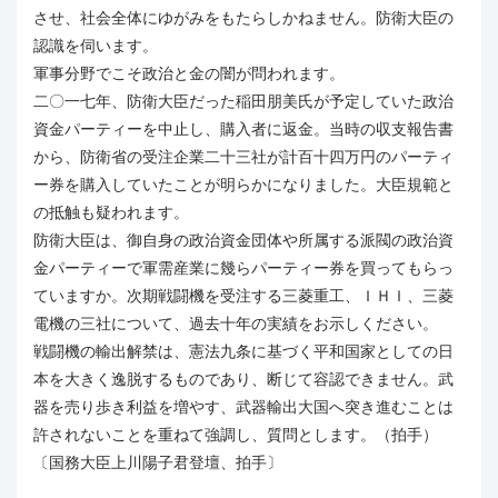
させ、社会全体にゆがみをもたらしかねません。防衛大臣の
認識を伺います。
軍事分野でこそ政治と金の闇が問われます。
二〇一七年、防衛大臣だった稲田朋美氏が予定していた政治
資金パーティーを中止し、購入者に返金。当時の収支報告書
から、防衛省の受注企業二十三社が計百十四万円のパーティ
ー券を購入していたことが明らかになりました。大臣規範と
の抵触も疑われます。
防衛大臣は、御自身の政治資金団体や所属する派閥の政治資
金パーティーで軍需産業に幾らパーティー券を買ってもらっ
ていますか。次期戦闘機を受注する三菱重工、ＩＨＩ、三菱
電機の三社について、過去十年の実績をお示しください。
戦闘機の輸出解禁は、憲法九条に基づく平和国家としての日
本を大きく逸脱するものであり、断じて容認できません。武
器を売り歩き利益を増やす、武器輸出大国へ突き進むことは
許されないことを重ねて強調し、質問とします。（拍手）
〔国務大臣上川陽子君登壇、拍手〕