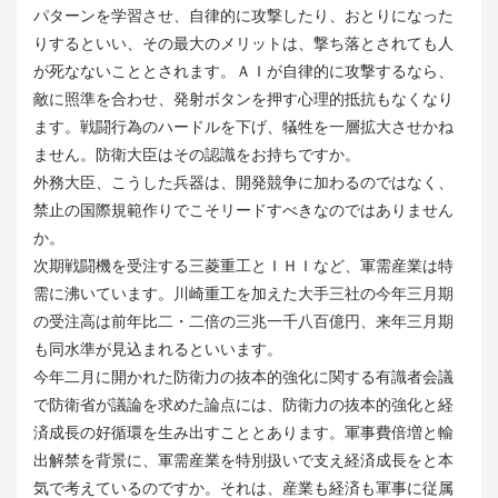
パターンを学習させ、自律的に攻撃したり、おとりになった
りするといい、その最大のメリットは、撃ち落とされても人
が死なないこととされます。ＡＩが自律的に攻撃するなら、
敵に照準を合わせ、発射ボタンを押す心理的抵抗もなくなり
ます。戦闘行為のハードルを下げ、犠牲を一層拡大させかね
ません。防衛大臣はその認識をお持ちですか。
外務大臣、こうした兵器は、開発競争に加わるのではなく、
禁止の国際規範作りでこそリードすべきなのではありません
か。
次期戦闘機を受注する三菱重工とＩＨＩなど、軍需産業は特
需に沸いています。川崎重工を加えた大手三社の今年三月期
の受注高は前年比二・二倍の三兆一千八百億円、来年三月期
も同水準が見込まれるといいます。
今年二月に開かれた防衛力の抜本的強化に関する有識者会議
で防衛省が議論を求めた論点には、防衛力の抜本的強化と経
済成長の好循環を生み出すこととあります。軍事費倍増と輸
出解禁を背景に、軍需産業を特別扱いで支え経済成長をと本
気で考えているのですか。それは、産業も経済も軍事に従属