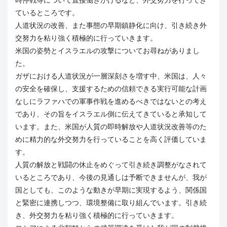
ているところです。
人道状況の改善、また事態の早期鎮静化に向け、引き続き外
交努力を粘り強く積極的に行っていきます。
米国の姿勢とイスラエルの攻撃についてお尋ねがありまし
た。
ガザにおける人道状況が一層深刻さを増す中、米国は、人々
の安全を確保し、支援するための信頼できる実行可能な計画
なしにラファハでの軍事作戦を進めるべきではないとの考え
であり、その旨をイスラエル側に伝えてきていると承知して
います。また、米国が人質の即時解放や人道状況改善等のた
めに精力的な外交努力を行っていることを高く評価していま
す。
人質の解放と戦闘の休止をめぐって引き続き調整がなされて
いるところであり、今後の見通しは予断できませんが、我が
国としても、このような動きが早期に実現するよう、関係国
と緊密に連携しつつ、環境整備に取り組んでいます。引き続
き、外交努力を粘り強く積極的に行っていきます。