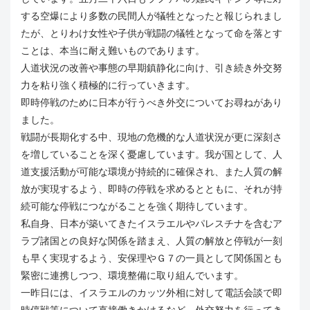
する空爆により多数の民間人が犠牲となったと報じられまし
たが、とりわけ女性や子供が戦闘の犠牲となって命を落とす
ことは、本当に耐え難いものであります。
人道状況の改善や事態の早期鎮静化に向け、引き続き外交努
力を粘り強く積極的に行っていきます。
即時停戦のために日本が行うべき外交についてお尋ねがあり
ました。
戦闘が長期化する中、現地の危機的な人道状況が更に深刻さ
を増していることを深く憂慮しています。我が国として、人
道支援活動が可能な環境が持続的に確保され、また人質の解
放が実現するよう、即時の停戦を求めるとともに、それが持
続可能な停戦につながることを強く期待しています。
私自身、日本が築いてきたイスラエルやパレスチナを含むア
ラブ諸国との良好な関係を踏まえ、人質の解放と停戦が一刻
も早く実現するよう、安保理やＧ７の一員として関係国とも
緊密に連携しつつ、環境整備に取り組んでいます。
一昨日には、イスラエルのカッツ外相に対して電話会談で即
時停戦等について直接働きかけるなど、外交努力を行ってき