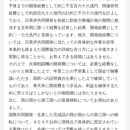
予算までの開発経費として約二千五百六十八億円、関連研究
経費として約四百九十八億円の計約三千六十六億円を計上し
ており、日英伊共同開発を前提に防衛力整備計画の期間に相
当する五年間に限って経費を試算した結果、開発経費として
約〇・七七兆円と見積もっています。他方、開発総経費につ
いては、日英伊共同開発に当たっての具体的な作業分担等、
本条約も踏まえた国際協力の詳細な在り方により今後大きく
変動し得ることから、お答えできる段階にはありません。
その上で、次期戦闘機の開発費については、必要な経費をし
っかりと精査した上で、年度ごとの予算案として国会で御審
議いただき、国民への説明責任を果たした上で確保していく
ものであり、青天井に開発費をつぎ込み、利益を確保するた
めに売りさばくしかないとの御指摘には当たりません。
次に、我が国から第三国への直接移転についてお尋ねがあり
ました。
国際共同開発・生産した完成品の我が国からの第三国への移
転について、ＧＣＡＰ以外に現時点で具体的に想定されてい
る案件はなく、今後については予断を持ってお答えすること