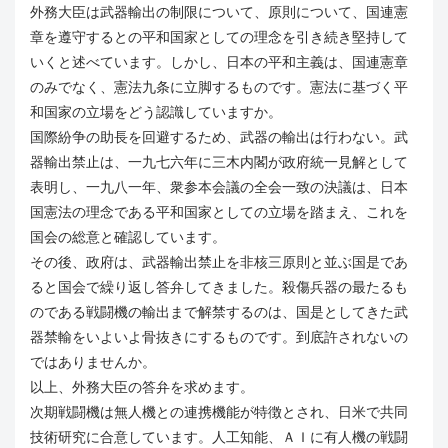
外務大臣は武器輸出の制限について、原則について、国連憲
章を遵守するとの平和国家としての理念を引き続き堅持して
いくと述べています。しかし、日本の平和主義は、国連憲章
のみでなく、憲法九条に立脚するものです。憲法に基づく平
和国家の立場をどう認識していますか。
国際紛争の助長を回避するため、武器の輸出は行わない。武
器輸出禁止は、一九七六年に三木内閣が政府統一見解として
表明し、一九八一年、衆参本会議の全会一致の決議は、日本
国憲法の理念である平和国家としての立場を踏まえ、これを
国会の総意と確認しています。
その後、政府は、武器輸出禁止を非核三原則と並ぶ国是であ
ると国会で繰り返し答弁してきました。殺傷兵器の最たるも
のである戦闘機の輸出まで解禁するのは、国是としてきた武
器禁輸をいよいよ骨抜きにするものです。到底許されないの
ではありませんか。
以上、外務大臣の答弁を求めます。
次期戦闘機は無人機との連携機能が特徴とされ、日米で共同
技術研究に合意しています。人工知能、ＡＩに有人機の戦闘