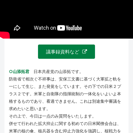
議事録資料など
○山添拓君
日本共産党の山添拓です。
防衛省で相次ぐ不祥事は、安保三文書に基づく大軍拡と軌を
一にして生じ、また発覚をしています。その下での日米２プ
ラス２です。米軍と自衛隊の指揮統制の一体化をいよいよ本
格するものであり、看過できません。これは別途集中審議を
求めたいと思います。
その上で、今日は一点のみ質問をいたします。
併せて行われた拡大抑止に関する初めての日米閣僚会合は、
米軍の核の傘、核兵器を含む抑止力強化を強調し、核戦力を