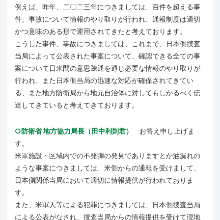
例えば、昨年、二〇二三年につきましては、百件を超える事
件、事故について情報のやり取りが行われ、通報制度は適切
かつ意味のある形で運用されてきたと考えております。
こうした事件、事故につきましては、これまで、日本側捜査
当局によって公表された事案について、確認できる全ての事
案について日米間の意思疎通を通じ必要な情報のやり取りが
行われ、また日本側当局の迅速な対応が確保されてきてい
る、また地方防衛局から地元自治体に対してもしかるべく伝
達してきていると考えてきております。
○防衛省 地方協力局長（田中利則君）
お答え申し上げま
す。
米軍施設・区域内での不発弾の発見でありますとか油漏れの
ような事案につきましては、米側からの通報を受けまして、
日本側関係当局において適切に情報提供が行われておりま
す。
また、米軍人等による犯罪につきましては、日本側捜査当局
による公表がなされ、捜査当局からの情報提供を受けて現地