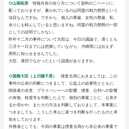
○山添拓君
情報共有の在り方について資料の二ページに、
配っておりますが、書かれているのは同盟の戦力態勢という
項目なんですね。ですから、個人の尊厳、女性の尊厳、私、
余りにも軽んじていると思いますね。同盟の戦力態勢の一部
としての説明でしかない。
昨年十二月の事件について大臣は、今日の議論で、遅くとも
三月十一日までには把握していながら、沖縄県には伝えず、
県民に知らせませんでした。
大臣、適切でなかったという認識がありますか。
○国務大臣（上川陽子君）
捜査当局におきましては、この
事件の公表の判断につきまして、公益上の必要性とともに、
関係者の名誉、プライバシーへの影響、捜査、公判への影響
の有無、程度等を判断した上で、個別の事案ごとに、公表す
るか否かや、またその方法を判断しておりまして、本事案に
つきましても、こうした考えに基づき判断を行ったものと承
知をしております。
外務省としても、今回の事案は捜査当局から非公表の事案で