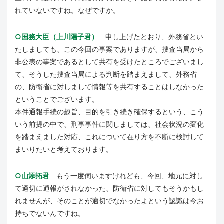
れていないですね。なぜですか。
○国務大臣（上川陽子君）
申し上げたとおり、外務省とい
たしましても、この今回の事案でありますが、捜査当局から
非公表の事案であるとして共有を受けたところでございまし
て、そうした捜査当局による判断を踏まえまして、外務省
の、防衛省に対しまして情報等を共有することはしなかった
ということでございます。
本件通報手続の趣旨、目的を引き続き確保するという、こう
いう前提の中で、刑事事件に関しましては、社会状況の変化
を踏まえました対応、これについて在り方を不断に検討して
まいりたいと考えております。
○山添拓君
もう一度伺いますけれども、今回、地元に対し
て適切に通報がされなかった、防衛省に対してもそうかもし
れませんが、そのことが適切でなかったよという認識は今お
持ちでないんですね。