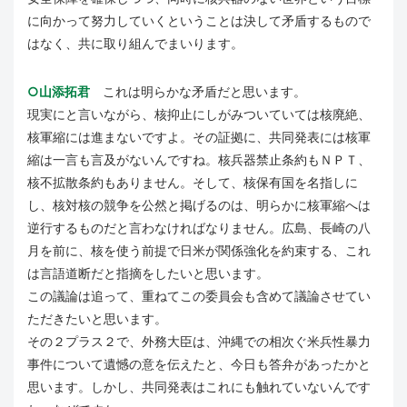
に向かって努力していくということは決して矛盾するもので
はなく、共に取り組んでまいります。
○山添拓君
これは明らかな矛盾だと思います。
現実にと言いながら、核抑止にしがみついていては核廃絶、
核軍縮には進まないですよ。その証拠に、共同発表には核軍
縮は一言も言及がないんですね。核兵器禁止条約もＮＰＴ、
核不拡散条約もありません。そして、核保有国を名指しに
し、核対核の競争を公然と掲げるのは、明らかに核軍縮へは
逆行するものだと言わなければなりません。広島、長崎の八
月を前に、核を使う前提で日米が関係強化を約束する、これ
は言語道断だと指摘をしたいと思います。
この議論は追って、重ねてこの委員会も含めて議論させてい
ただきたいと思います。
その２プラス２で、外務大臣は、沖縄での相次ぐ米兵性暴力
事件について遺憾の意を伝えたと、今日も答弁があったかと
思います。しかし、共同発表はこれにも触れていないんです