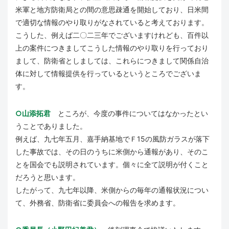
米軍と地方防衛局との間の意思疎通を開始しており、日米間
で適切な情報のやり取りがなされていると考えております。
こうした、例えば二〇二三年でございますけれども、百件以
上の案件につきましてこうした情報のやり取りを行っており
まして、防衛省としましては、これらにつきまして関係自治
体に対して情報提供を行っているというところでございま
す。
○山添拓君
ところが、今度の事件についてはなかったとい
うことでありました。
例えば、九七年五月、嘉手納基地でＦ15の風防ガラスが落下
した事故では、その日のうちに米側から通報があり、そのこ
とを国会でも説明されています。個々に全て説明が付くこと
だろうと思います。
したがって、九七年以降、米側からの毎年の通報状況につい
て、外務省、防衛省に委員会への報告を求めます。