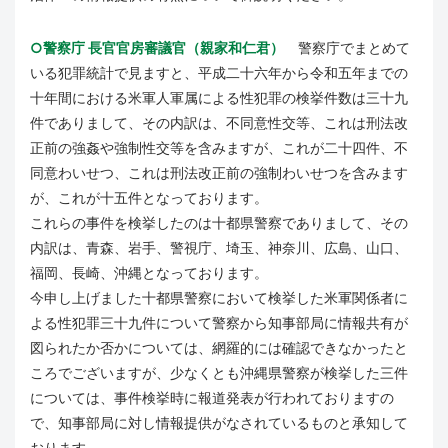
○警察庁 長官官房審議官（親家和仁君）
警察庁でまとめて
いる犯罪統計で見ますと、平成二十六年から令和五年までの
十年間における米軍人軍属による性犯罪の検挙件数は三十九
件でありまして、その内訳は、不同意性交等、これは刑法改
正前の強姦や強制性交等を含みますが、これが二十四件、不
同意わいせつ、これは刑法改正前の強制わいせつを含みます
が、これが十五件となっております。
これらの事件を検挙したのは十都県警察でありまして、その
内訳は、青森、岩手、警視庁、埼玉、神奈川、広島、山口、
福岡、長崎、沖縄となっております。
今申し上げました十都県警察において検挙した米軍関係者に
よる性犯罪三十九件について警察から知事部局に情報共有が
図られたか否かについては、網羅的には確認できなかったと
ころでございますが、少なくとも沖縄県警察が検挙した三件
については、事件検挙時に報道発表が行われておりますの
で、知事部局に対し情報提供がなされているものと承知して
おります。