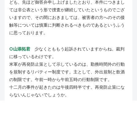
ども、先ほど御答弁申し上げましたとおり、本件につきまし
ては非公表という形で捜査が継続していたというものでござ
いますので、その間におきましては、被害者の方へのその接
触等については慎重に判断されるべきものであるというふう
に思っております。
○山添拓君
少なくとももう起訴されていますからね。裁判
に移っているわけです。
米軍が再発防止策として示しているのは、勤務時間外の行動
を規制するリバティー制度です。主として、外出規制と飲酒
の制限です。午前一時から午前五時の行動制限です。
十二月の事件が起きたのは午後四時半です。再発防止策にな
らないんじゃないでしょうか。
○政府参考人（有馬裕君）
米側は再発防止策として一連の
発表を行っておりまして、これらには、米軍施設出入りの際
の飲酒運転検問の強化、米憲兵隊によるパトロール強化、研
修、教育の強化、リバティー制度の見直し、在日米軍、日本