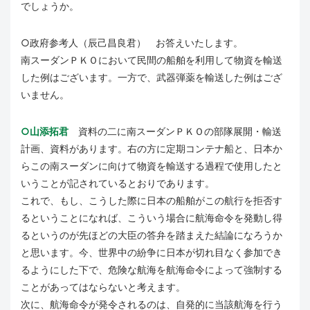
でしょうか。
○政府参考人（辰己昌良君） お答えいたします。
南スーダンＰＫＯにおいて民間の船舶を利用して物資を輸送
した例はございます。一方で、武器弾薬を輸送した例はござ
いません。
○山添拓君
資料の二に南スーダンＰＫＯの部隊展開・輸送
計画、資料があります。右の方に定期コンテナ船と、日本か
らこの南スーダンに向けて物資を輸送する過程で使用したと
いうことが記されているとおりであります。
これで、もし、こうした際に日本の船舶がこの航行を拒否す
るということになれば、こういう場合に航海命令を発動し得
るというのが先ほどの大臣の答弁を踏まえた結論になろうか
と思います。今、世界中の紛争に日本が切れ目なく参加でき
るようにした下で、危険な航海を航海命令によって強制する
ことがあってはならないと考えます。
次に、航海命令が発令されるのは、自発的に当該航海を行う