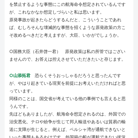
を禁止するような事態にこの航海命令想定されているんです
が、これなかなか想定しづらいと私は思います。
原発事故が起きたらどうするんだと、こういうことであれ
ば、むしろそんな壊滅的な事態を招くような原発政策の方こ
そ改めるべきだと考えますが、大臣、いかがでしょうか。
○国務大臣（石井啓一君） 原発政策は私の所管ではござい
ませんので、お答えは控えさせていただきたいと存じます。
○山添拓君
恐らくそうおっしゃるだろうと思ったんです
が、やはり起きている現実を前提にお考えいただければと思
っています。
同様のことは、国交省が考えている他の事例でも言えると思
うんです。
先ほどもありましたが、航海命令想定されるのは、外国での
治安悪化、テロや紛争が生じて邦人輸送やあるいは貿易の輸
送に支障が生じると。例えば、ペルシャ湾が通航できないと
いった事態もあるわけです。外国籍の船が運航できない状況