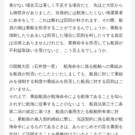
者がない場合又は著しく不足する場合だと、先ほど大臣から
も御答弁がありました。自発的には航海したくない海運業者
に命令をして、これは断れば罰則が科されます。その際、船
員の側は乗船を拒否することができるんでしょうか。乗船を
強制したりあるいは拒否した場合に罰則を科したりする規定
は法律上ありませんけれども、業務命令を拒否しても船員が
不利益取扱いを受けないと、こう言えるでしょうか。
○国務大臣（石井啓一君） 航海命令に係る船舶への乗組み
を船員が拒否いたしたといたしましても、船員に対して乗組
みを強制する制度や乗組みを拒否した船員に対する罰則はご
ざいません。
その上で、乗組船員が航海命令による航海であることを知ら
されずに航海に従事することのないよう、船員法第三十二条
第二項の規定に基づき、船員の雇用主たる船舶所有者に対
し、乗船前の雇入契約締結に際し、当該契約に係る航海が航
海命令によるものであるときは、あらかじめその旨を書面を
交付して説明することを義務付けているところでございま