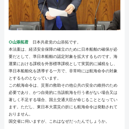
○山添拓君
日本共産党の山添拓です。
本法案は、経済安全保障の確立のために日本船舶の確保が必
要だとして、準日本船舶の認定対象を拡大するものです。海
運業における課税を外形標準課税として実質的に減税をし、
準日本船舶化を誘導する一方で、非常時には航海命令の対象
とするものとなっています。
この航海命令は、災害の救助その他公共の安全の維持のため
必要であり、かつ自発的に当該航海を行う者がない場合又は
著しく不足する場合、国土交通大臣が命じることとなってい
ます。ただし、東日本大震災の折にも航海命令は発動されて
おりません。
国交省に伺いますが、これはなぜだったんでしょうか。