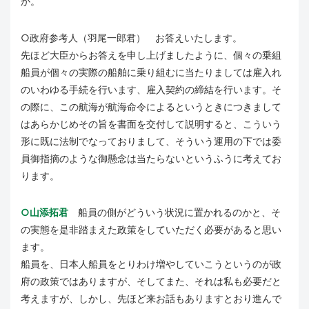
か。
○政府参考人（羽尾一郎君） お答えいたします。
先ほど大臣からお答えを申し上げましたように、個々の乗組
船員が個々の実際の船舶に乗り組むに当たりましては雇入れ
のいわゆる手続を行います、雇入契約の締結を行います。そ
の際に、この航海が航海命令によるというときにつきまして
はあらかじめその旨を書面を交付して説明すると、こういう
形に既に法制でなっておりまして、そういう運用の下では委
員御指摘のような御懸念は当たらないというふうに考えてお
ります。
○山添拓君
船員の側がどういう状況に置かれるのかと、そ
の実態を是非踏まえた政策をしていただく必要があると思い
ます。
船員を、日本人船員をとりわけ増やしていこうというのが政
府の政策ではありますが、そしてまた、それは私も必要だと
考えますが、しかし、先ほど来お話もありますとおり進んで