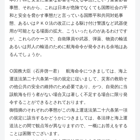
事態、それから、これは日本が危険でなくても国際社会の平
和と安全を脅かす事態だと言っている国際平和共同対処事
態、あるいはＰＫＯ法の改正による駆け付け警護など武器使
用が可能となる場面の拡大、こういったものがあるわけです
が、これらのケースで、自衛隊員や武器、弾薬、物資の輸送
あるいは邦人の輸送のために航海命令が発令される余地はあ
るんでしょうか。
○国務大臣（石井啓一君） 航海命令につきましては、海上
運送法第二十六条第一項の規定に従いまして、災害の救助そ
の他公共の安全の維持のため必要であり、かつ、自発的に当
該航海を行う者がない場合又は著しく不足する場合に限り発
令することができるとされております。
御指摘のそれぞれの事態がこの海上運送法第二十六条第一項
の規定に該当するかどうかにつきましては、各法律と海上運
送法との間で観点等が異なりますので、一概にお答えをする
ことは困難でございます。