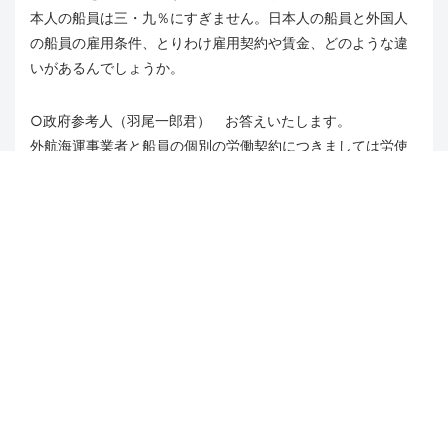
本人の船員は三・九％にすぎません。日本人の船員と外国人
の船員の雇用条件、とりわけ雇用契約や賃金、どのような違
いがあるんでしょうか。
○政府参考人（羽尾一郎君） お答えいたします。
外航海運事業者と船員の個別の労働契約につきましては労使
間で締結されるものであり、国として詳細は承知いたしてお
りません。ただ、その契約形態につきましては、一般的に日
本人船員は終身雇用、外国人船員は期間雇用が多いと、こう
聞いております。これらの雇用形態の違い、ベースとしての
給与、賞与レベルの違い、こういったことに加えまして、国
による社会保障制度の違い等によりまして、日本人船員と外
国人船員の賃金については相対的に一定程度の差があるもの
と考えられます。
○山添拓君
実態を調査するという御予定はないんでしょう
か。