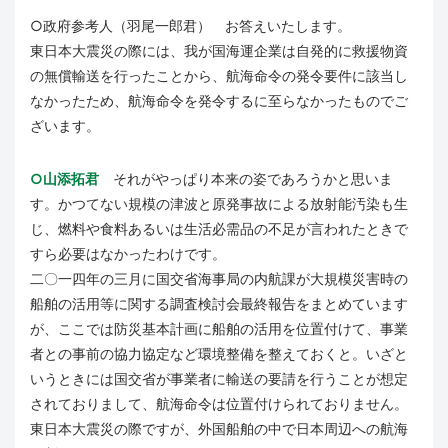
○政府参考人（羽尾一郎君） お答えいたします。
東日本大震災の際には、我が国海運企業は自発的に救援物資
の無償輸送を行ったことから、航海命令の発令要件に該当し
なかったため、航海命令を発令するに至らなかったものでご
ざいます。
○山添拓君
それがやっぱり本来の姿であろうかと思いま
す。かつてない規模の津波と原発事故による放射能汚染も生
じ、燃料や食料あるいは生活必需品の不足が言われたときで
すら必要はなかったわけです。
二〇一四年の三月に国交省海事局の内航課が大規模災害時の
船舶の活用等に関する調査検討会最終報告をまとめています
が、ここでは防災基本計画に船舶の活用を位置付けて、事業
者との事前の協力協定など環境整備を整えておくと。いざと
いうときには国交省が事業者に輸送の要請を行うことが想定
されておりまして、航海命令は位置付けられておりません。
東日本大震災の際ですが、外国船舶の中で日本周辺への航海