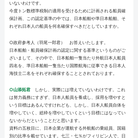
いないわけです。
今度トン数標準税制の適用を受けるために計画される船員確
保計画、この認定基準の中では、日本船舶や準日本船舶、そ
れぞれ日本人の船員を何名確保すべきだとしていますか。
○政府参考人（羽尾一郎君） お答えいたします。
日本船舶・船員確保計画の認定に関する基準というものがご
ざいまして、その中で、日本船舶一隻当たり外航日本人船員
四名を、準日本船舶一隻当たり国際航海に従事できる日本人
海技士二名をそれぞれ確保することとされております。
○山添拓君
しかし、実際には増えていないわけです。これ
は努力義務にすぎず、日本人船員を養成し、採用を増やすと
いう目標はあるんですけれども、しかし、日本人船員自体を
増やしていく、総枠を増やしていくという目標にはなってい
ないからだということだと思います。
資料の五枚目に、日本企業が運航する外航船の乗組員、国籍
別の比率を載せています。七三・七％がフィリピン人で、日