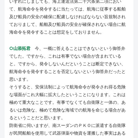
いずれにしましても、海上運送法第二十六条第二項におい
て、航海命令を発令するに当たっては、航海に従事する船舶
及び船員の安全の確保に配慮しなければならない旨規制され
ておりまして、船舶及び船員の安全が確保されない場合に航
海命令を発令することは想定をしておりません。
○山添拓君
今、一概に答えることはできないという御答弁
でした。ですから、これは有事でない場合が含まれている
と。ですから、発令しないんだということは断定できない、
航海命令を発令することを否定しないという御答弁だったと
思います。
そうすると、安保法制によって航海命令が発令され得る危険
な場面がこれ大幅に拡大したということになります。これは
極めて重大なことです。有事でなくても自衛隊と一体の、あ
るいは危険な、極めて危険な海域での航海を命じる場合があ
るということだと思います。
防衛省に伺いますが、南スーダンのＰＫＯに派遣する自衛隊
が民間船舶を使用して武器弾薬や物資を運搬した事実はある