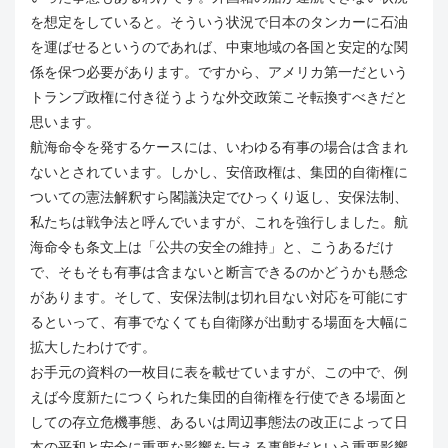
を想定をしていると。そういう状況で日本のタンカーに石油
を運ばせるというのであれば、中東地域の各国と安定的な関
係を保つ必要があります。ですから、アメリカ第一だという
トランプ政権に付き従うような外交政策こそ転換すべきだと
思います。
航海命令を発するケースには、いわゆる有事の場合は含まれ
ないとされています。しかし、安倍政権は、集団的自衛権に
ついての憲法解釈すら閣議決定でひっくり返し、安保法制、
私たちは戦争法と呼んでいますが、これを強行しました。航
海命令も条文上は「公共の安全の維持」と、こうあるだけ
で、そもそも有事は含まないと断言できるのかどうかも懸念
があります。そして、安保法制は切れ目ない対応を可能にす
るといって、有事でなくても自衛隊が出動する場面を大幅に
拡大したわけです。
お手元の資料の一枚目に表を載せていますが、この中で、例
えば今度新たにつくられた集団的自衛権を行使できる場面と
しての存立危機事態、あるいは周辺事態法の改正によって日
本の平和と安全に重要な影響を与える事態だという重要影響