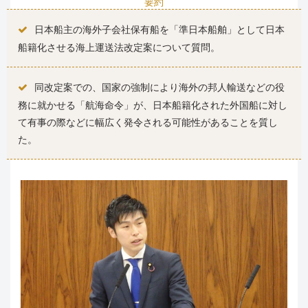
要約
日本船主の海外子会社保有船を「準日本船舶」として日本
船籍化させる海上運送法改定案について質問。
同改定案での、国家の強制により海外の邦人輸送などの役
務に就かせる「航海命令」が、日本船籍化された外国船に対し
て有事の際などに幅広く発令される可能性があることを質し
た。