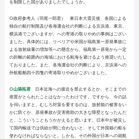
を制限した国がありましたでしょうか。
○政府参考人（羽尾一郎君） 東日本大震災後、各国による
独自の航行制限及び各海運会社の判断による京浜港、東京、
横浜港でございますが、への寄港の取りやめの事例はござい
ました。具体的には、リベリアや米国が福島第一原発事故に
よる放射線量の増加等への懸念から、福島第一原発から一定
の距離の範囲内の海域における航海を避けるよう推奨いたし
ておりました。また、各海運会社の判断により、京浜港への
外航船舶四十四隻の寄港取りやめがございました。
○山添拓君
日本近海への接近を禁止するとか、そこまでの
措置がとられたことはなかったわけです。ですから、今の話
を伺いますと、むしろ対策を要するのは、放射能の被害をい
かに防ぐか、原発事故が災害救助の大きな障壁となったんだ
と、こういうこともうかがえると思います。日本中が被災し
て国内輸送では供給が間に合わないと、そして外国籍の船を
使わなければならないと。しかも、その外国が日本への就航