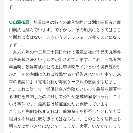
す。
○山添拓君
船員はその時々の雇入契約とは別に事業者と雇
用契約も結んでいます。ですから、その船員にとってはここ
で断れば次はない、こういうプレッシャーが働くことになり
ます。
一九六八年の十二月二十四日付けで電電公社の千代田丸事件
の最高裁判決というものが出されています。これ、一九五六
年当時、朝鮮海峡の公海上に李承晩ラインという境界線が引
かれ、その内側に入れば攻撃すると通告されていた中で、米
軍の要請により電電公社が海底ケーブルの敷設を命じまし
た。これに対して、労働組合が危険だといって乗船を拒否す
る運動を展開したのに対して公社が懲戒解雇を行った、こう
いう事件です。最高裁は解雇無効だと判断しています。
こうした先例を踏まえれば、航海命令を拒否したとしても乗
組員を不利益に取り扱ってはならない、このことを法律上も
明らかにすべきではないでしょうか。大臣、いかがでしょう