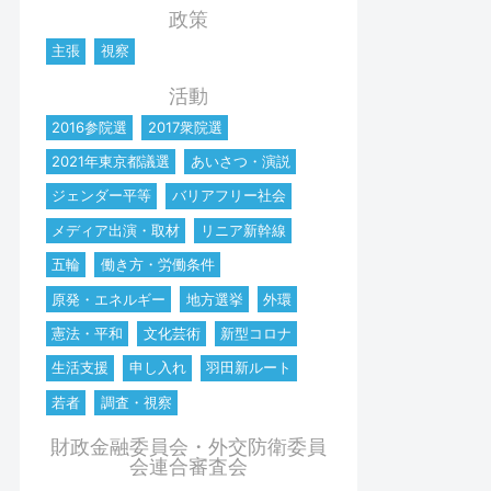
政策
主張
視察
活動
2016参院選
2017衆院選
2021年東京都議選
あいさつ・演説
ジェンダー平等
バリアフリー社会
メディア出演・取材
リニア新幹線
五輪
働き方・労働条件
原発・エネルギー
地方選挙
外環
憲法・平和
文化芸術
新型コロナ
生活支援
申し入れ
羽田新ルート
若者
調査・視察
財政金融委員会・外交防衛委員
会連合審査会