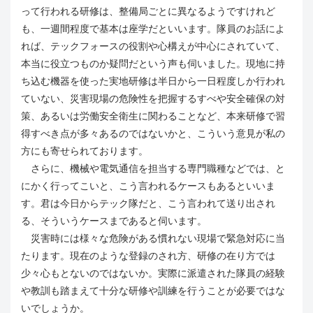
って行われる研修は、整備局ごとに異なるようですけれど
も、一週間程度で基本は座学だといいます。隊員のお話によ
れば、テックフォースの役割や心構えが中心にされていて、
本当に役立つものか疑問だという声も伺いました。現地に持
ち込む機器を使った実地研修は半日から一日程度しか行われ
ていない、災害現場の危険性を把握するすべや安全確保の対
策、あるいは労働安全衛生に関わることなど、本来研修で習
得すべき点が多々あるのではないかと、こういう意見が私の
方にも寄せられております。
さらに、機械や電気通信を担当する専門職種などでは、と
にかく行ってこいと、こう言われるケースもあるといいま
す。君は今日からテック隊だと、こう言われて送り出され
る、そういうケースまであると伺います。
災害時には様々な危険がある慣れない現場で緊急対応に当
たります。現在のような登録のされ方、研修の在り方では
少々心もとないのではないか。実際に派遣された隊員の経験
や教訓も踏まえて十分な研修や訓練を行うことが必要ではな
いでしょうか。