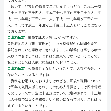
ております。
続いて、非常勤の職員でございますけれども、これは平成
二十六年度が三千四人、平成二十七年度が三千二十八人、平
成二十八年度が三千六十二人、平成二十九年度が三千八十二
人、そして平成三十年度が三千百二十五人ということになっ
ております。
○山添拓君
業務委託の人数はいかがですか。
○政府参考人（藤井直樹君） 地方整備局から民間企業等に
委託されている業務がございます。この業務に従事する者の
人数につきましては、これは公務員ではないということで、
私どもとしては人数は把握はしておりません。
○山添拓君
公務員じゃないということで、人数すら分から
ないとおっしゃるんですね。
資料をお配りしておりますけれども、正規の職員について
は五年で九百人減らされ、そのため人件費としては四十億近
くのカットです。逆に非正規については増やされて、非正規
は人件費ではなく事務費という扱いになっており、これは増
えているということです。