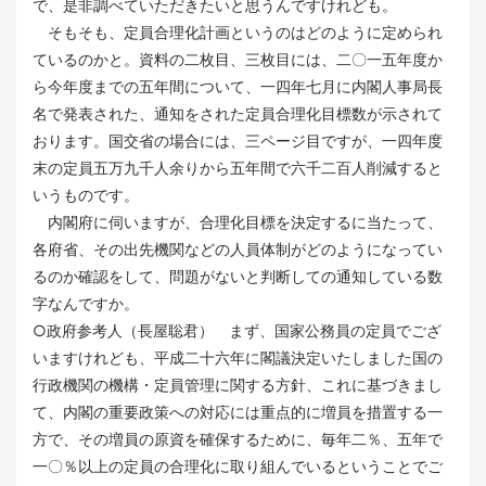
で、是非調べていただきたいと思うんですけれども。
そもそも、定員合理化計画というのはどのように定められ
ているのかと。資料の二枚目、三枚目には、二〇一五年度か
ら今年度までの五年間について、一四年七月に内閣人事局長
名で発表された、通知をされた定員合理化目標数が示されて
おります。国交省の場合には、三ページ目ですが、一四年度
末の定員五万九千人余りから五年間で六千二百人削減すると
いうものです。
内閣府に伺いますが、合理化目標を決定するに当たって、
各府省、その出先機関などの人員体制がどのようになってい
るのか確認をして、問題がないと判断しての通知している数
字なんですか。
○政府参考人（長屋聡君） まず、国家公務員の定員でござ
いますけれども、平成二十六年に閣議決定いたしました国の
行政機関の機構・定員管理に関する方針、これに基づきまし
て、内閣の重要政策への対応には重点的に増員を措置する一
方で、その増員の原資を確保するために、毎年二％、五年で
一〇％以上の定員の合理化に取り組んでいるということでご