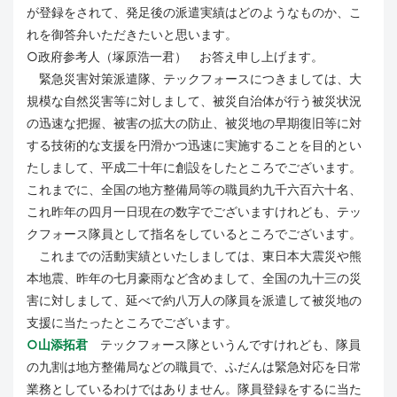
が登録をされて、発足後の派遣実績はどのようなものか、こ
れを御答弁いただきたいと思います。
○政府参考人（塚原浩一君） お答え申し上げます。
緊急災害対策派遣隊、テックフォースにつきましては、大
規模な自然災害等に対しまして、被災自治体が行う被災状況
の迅速な把握、被害の拡大の防止、被災地の早期復旧等に対
する技術的な支援を円滑かつ迅速に実施することを目的とい
たしまして、平成二十年に創設をしたところでございます。
これまでに、全国の地方整備局等の職員約九千六百六十名、
これ昨年の四月一日現在の数字でございますけれども、テッ
クフォース隊員として指名をしているところでございます。
これまでの活動実績といたしましては、東日本大震災や熊
本地震、昨年の七月豪雨など含めまして、全国の九十三の災
害に対しまして、延べで約八万人の隊員を派遣して被災地の
支援に当たったところでございます。
○山添拓君
テックフォース隊というんですけれども、隊員
の九割は地方整備局などの職員で、ふだんは緊急対応を日常
業務としているわけではありません。隊員登録をするに当た