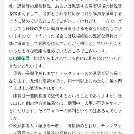
修、講習等の履修状況、あるいは派遣する災害現場の状況等
を踏まえまして、必要とされる対応が可能な隊員を派遣する
ように努めているところでございますけれども、一方で、ど
うしても経験の少ない職員を派遣せざるを得ない場合もござ
いますので、そういった場合には現場経験の豊富な職員と一
緒に派遣をして経験を積んでいただく機会としていただくと
いったような取組も進めているところでございます。
○山添拓君
現場から出されている声には耳を傾けていただ
きたいと思います。
災害が長期化をしますとテックフォースの派遣期間も長く
なります。九州北部豪雨では、四十日以上にわたり、延べ四
千人以上が派遣をされました。
隊員は一週間程度で交代するということでありますが、送
り出した側の地方整備局では、期間中、人手が不足をするこ
とになります。そのフォローの体制というのはあるんでしょ
うか。
○政府参考人（塚原浩一君） 御指摘のとおり、テックフォ
ース隊員はふだんは通常の業務を担当していただいているわ