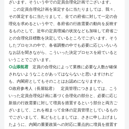
ざいます。そういう中での定員合理化計画でございます。
この定員合理化計画を策定するに当たりましては、我々、
その算定するに当たりまして、全ての府省に対して一定の合
理化を求めるという中で、各府省の行政需要の動向を反映す
るものとして、近年の定員増減の状況なども加味して府省ご
との合理化目標数を決定しているところでございます。そう
したプロセスの中で、各省調整の中でも必要に応じいろいろ
なお話を聞きながら、こういった決定プロセスを経ていると
いうことでございます。
○山添拓君
定員の合理化によって業務に必要な人数が確保
されないようなことがあってはならないと思いますけれど
も、内閣府としてもそのことはお認めになりますか。
○政府参考人（長屋聡君） 定員管理につきましては、こう
いった定員合理化計画に基づく合理化の部分と、必要に応じ
新規の行政需要に対して増員を措置するという部分と両方ご
ざいまして、これを相まって全体の定員管理としているもの
でございまして、私どもとしましては、さきに申し上げまし
たように、内閣の重要政策への対応に重点的に増員を措置す