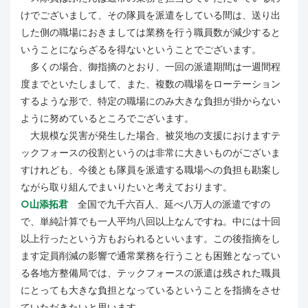
けでございまして、その隊員を派遣をしている間は、送り出
した側の職場におきましては業務を行う職員数が減少すると
いうことにならざるを得ないということでございます。
多くの場合、御指摘のとおり、一回の派遣期間は一週間程
度までといたしまして、また、複数の職場をローテーション
するような形で、特定の職場にのみ大きな負担が掛からない
ように努めているところでございます。
大規模な災害が発生した場合、被災地の支援におけますテ
ックフォースの役割というのは非常に大きいものがございま
すけれども、今後とも隊員を派遣する職場への負担も勘案し
ながら取り組んでまいりたいと考えております。
○山添拓君
全国で九千六百人、延べ八万人の派遣ですの
で、単純計算でも一人平均八回以上なんですね。中には十回
以上行ったという方もおられるといいます。この後指摘をし
ます定員削減の影響で通常業務を行うことも困難となってい
る各地方整備局では、テックフォースの派遣は残された職員
にとっても大きな負担となっているということを指摘をさせ
ていただきたいと思います。