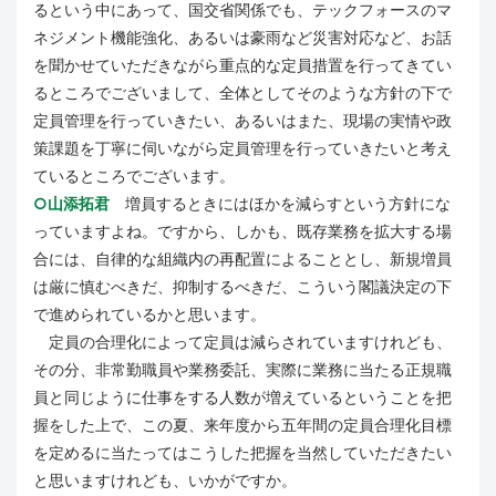
るという中にあって、国交省関係でも、テックフォースのマ
ネジメント機能強化、あるいは豪雨など災害対応など、お話
を聞かせていただきながら重点的な定員措置を行ってきてい
るところでございまして、全体としてそのような方針の下で
定員管理を行っていきたい、あるいはまた、現場の実情や政
策課題を丁寧に伺いながら定員管理を行っていきたいと考え
ているところでございます。
○山添拓君
増員するときにはほかを減らすという方針にな
っていますよね。ですから、しかも、既存業務を拡大する場
合には、自律的な組織内の再配置によることとし、新規増員
は厳に慎むべきだ、抑制するべきだ、こういう閣議決定の下
で進められているかと思います。
定員の合理化によって定員は減らされていますけれども、
その分、非常勤職員や業務委託、実際に業務に当たる正規職
員と同じように仕事をする人数が増えているということを把
握をした上で、この夏、来年度から五年間の定員合理化目標
を定めるに当たってはこうした把握を当然していただきたい
と思いますけれども、いかがですか。