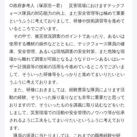
○政府参考人（塚原浩一君） 災害現場におけますテックフ
ォース隊員の対応能力の向上、また安全管理等は極めて重要
というふうに考えておりまして、研修や技術講習等を進めて
いるところでございます。
その中で、被災状況調査のポイントであったり、あるいは
使用する機材の操作などとともに、テックフォース隊員の健
康、安全管理、あるいは現地調査の安全対策、また危険な現
場から離れて調査が可能となるようなドローンあるいはレー
ザー計測器等の技術の活用を今進めているところでございま
して、そういった研修等をしっかりと進めてまいりたいとい
うふうに考えております。
また、研修におきましては、経験豊富な隊員によります活
動の経験、そういった振り返りなども非常に重要だと思って
おりますので、そういったものを講義に取り込むなどをいた
しまして、災害現場での活動や安全管理のノウハウ等が伝承
されるように工夫をしてまいりたいというふうに考えており
ます。
隊員の派遣に当たりましては、これまでの職務経験や研