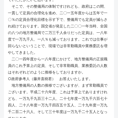
そこで、その整備局の体制ですけれども、政府はこの間、
一貫して定員の合理化を進め、二〇一五年度からは五年で一
〇％の定員合理化目標を示す下で、整備局でも定員が減らさ
れ続けております。国交省が発足した二〇〇一年当時、全国
の八つの地方整備局で二万三千人余りだった定員は、一八年
度で一万九千人、一八％も減っております。これでは仕事が
回らないということで、現場では非常勤職員や業務委託を増
やしてきました。
二〇一四年度から一八年度にかけて、地方整備局の正規職
員のこれ予算上の定員、そして非常勤職員、業務委託の人数
はそれぞれどのように推移をしておりますか。
○政府参考人（藤井直樹君） お答えいたします。
地方整備局の人数の推移でございますが、まず常勤職員で
ございます。平成二十六年度、これは予算上でありますけれ
ども、一万九千九百三十二人、二十七年度一万九千六百七十
四人、二十八年度一万九千四百五十五人、二十九年度一万九
千二百二十六人、そして三十年度は一万九千二十五人となっ