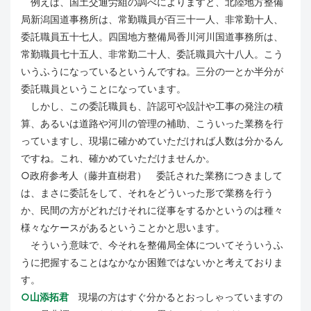
例えば、国土交通労組の調べによりますと、北陸地方整備
局新潟国道事務所は、常勤職員が百三十一人、非常勤十人、
委託職員五十七人。四国地方整備局香川河川国道事務所は、
常勤職員七十五人、非常勤二十人、委託職員六十八人。こう
いうふうになっているというんですね。三分の一とか半分が
委託職員ということになっています。
しかし、この委託職員も、許認可や設計や工事の発注の積
算、あるいは道路や河川の管理の補助、こういった業務を行
っていますし、現場に確かめていただければ人数は分かるん
ですね。これ、確かめていただけませんか。
○政府参考人（藤井直樹君） 委託された業務につきまして
は、まさに委託をして、それをどういった形で業務を行う
か、民間の方がどれだけそれに従事をするかというのは種々
様々なケースがあるということかと思います。
そういう意味で、今それを整備局全体についてそういうふ
うに把握することはなかなか困難ではないかと考えておりま
す。
○山添拓君
現場の方はすぐ分かるとおっしゃっていますの