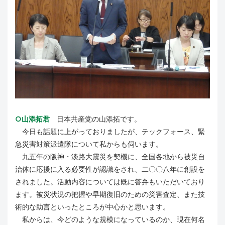
○山添拓君
日本共産党の山添拓です。
今日も話題に上がっておりましたが、テックフォース、緊
急災害対策派遣隊について私からも伺います。
九五年の阪神・淡路大震災を契機に、全国各地から被災自
治体に応援に入る必要性が認識をされ、二〇〇八年に創設を
されました。活動内容については既に答弁もいただいており
ます。被災状況の把握や早期復旧のための災害査定、また技
術的な助言といったところが中心かと思います。
私からは、今どのような規模になっているのか、現在何名