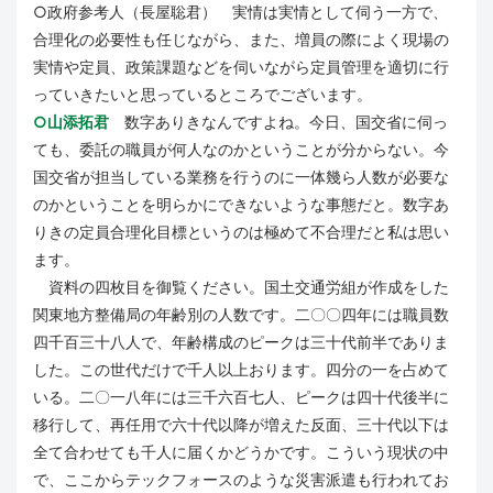
○政府参考人（長屋聡君） 実情は実情として伺う一方で、
合理化の必要性も任じながら、また、増員の際によく現場の
実情や定員、政策課題などを伺いながら定員管理を適切に行
っていきたいと思っているところでございます。
○山添拓君
数字ありきなんですよね。今日、国交省に伺っ
ても、委託の職員が何人なのかということが分からない。今
国交省が担当している業務を行うのに一体幾ら人数が必要な
のかということを明らかにできないような事態だと。数字あ
りきの定員合理化目標というのは極めて不合理だと私は思い
ます。
資料の四枚目を御覧ください。国土交通労組が作成をした
関東地方整備局の年齢別の人数です。二〇〇四年には職員数
四千百三十八人で、年齢構成のピークは三十代前半でありま
した。この世代だけで千人以上おります。四分の一を占めて
いる。二〇一八年には三千六百七人、ピークは四十代後半に
移行して、再任用で六十代以降が増えた反面、三十代以下は
全て合わせても千人に届くかどうかです。こういう現状の中
で、ここからテックフォースのような災害派遣も行われてお