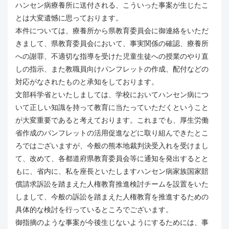
ハンセン病療養所に送付される、こういった事案が生じたこ
とは大変遺憾に思っております。
本件については、療養所から県教育委員会に御連絡をいただ
きまして、県教育委員会において、事実関係の確認、療養所
への謝罪、不適切な指導を受けた児童生徒への授業のやり直
しの指示、また教職員向けパンフレットの作成、配付などの
対応がなされたものと承知をしております。
文部科学省といたしましては、学校においてハンセン病につ
いて正しい知識を持って教育に当たっていただくということ
が大変重要であると考えております。これまでも、厚生労働
省作成のパンフレットの活用促進などに取り組んできたとこ
ろではございますが、今般の熊本地裁判決受入れを受けまし
て、改めて、各都道府県教育委員会等に通知を発出するとと
もに、省内に、私を座長といたしますハンセン病家族国家賠
償請求訴訟を踏まえた人権教育推進検討チームを設置をいた
しまして、今般の訴訟を踏まえた人権教育を推進するための
具体的な検討を行っているところでございます。
御指摘のような事案が今後生じないようにするためには、事