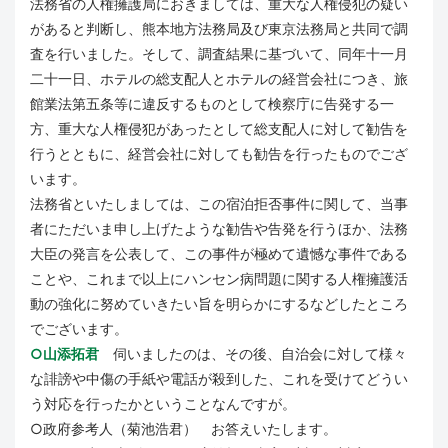
法務省の人権擁護局におきましては、重大な人権侵犯の疑い
があると判断し、熊本地方法務局及び東京法務局と共同で調
査を行いました。そして、調査結果に基づいて、同年十一月
二十一日、ホテルの総支配人とホテルの経営会社につき、旅
館業法第五条等に違反するものとして検察庁に告発する一
方、重大な人権侵犯があったとして総支配人に対して勧告を
行うとともに、経営会社に対しても勧告を行ったものでござ
います。
法務省といたしましては、この宿泊拒否事件に関して、当事
者にただいま申し上げたような勧告や告発を行うほか、法務
大臣の発言を公表して、この事件が極めて遺憾な事件である
ことや、これまで以上にハンセン病問題に関する人権擁護活
動の強化に努めていきたい旨を明らかにするなどしたところ
でございます。
○山添拓君
伺いましたのは、その後、自治会に対して様々
な誹謗や中傷の手紙や電話が殺到した、これを受けてどうい
う対応を行ったかということなんですが。
○政府参考人（菊池浩君） お答えいたします。