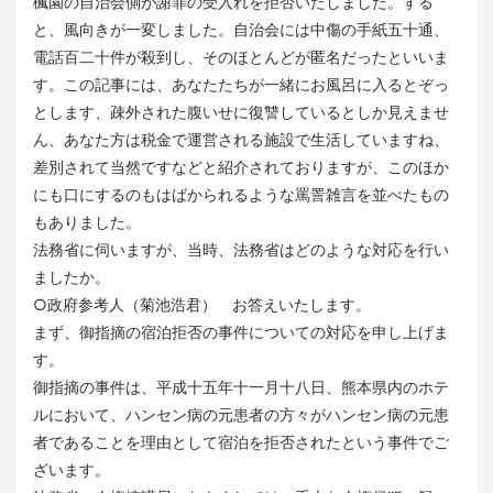
楓園の自治会側が謝罪の受入れを拒否いたしました。する
と、風向きが一変しました。自治会には中傷の手紙五十通、
電話百二十件が殺到し、そのほとんどが匿名だったといいま
す。この記事には、あなたたちが一緒にお風呂に入るとぞっ
とします、疎外された腹いせに復讐しているとしか見えませ
ん、あなた方は税金で運営される施設で生活していますね、
差別されて当然ですなどと紹介されておりますが、このほか
にも口にするのもはばかられるような罵詈雑言を並べたもの
もありました。
法務省に伺いますが、当時、法務省はどのような対応を行い
ましたか。
○政府参考人（菊池浩君） お答えいたします。
まず、御指摘の宿泊拒否の事件についての対応を申し上げま
す。
御指摘の事件は、平成十五年十一月十八日、熊本県内のホテ
ルにおいて、ハンセン病の元患者の方々がハンセン病の元患
者であることを理由として宿泊を拒否されたという事件でご
ざいます。