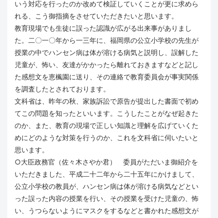
いう対応を行ったのか改めて検証していくことが更に求めら
れる、こう御指摘をさせていただきたいと思います。
教育現場でも生徒に誤った認識が広がる出来事がありまし
た。二〇一〇年から一三年に、福岡県の公立小学校の先生が
授業の中でハンセン病は体が溶ける病気と説明し、誤解した
児童が、怖い、友達がかかったら離れておきますなどと記し
た感想文を恵楓園に送り、その連絡で教育委員会が事実関係
を調査したとされております。
文科省は、昨年の秋、家族訴訟で原告が提出した書面で初め
てこの問題を知ったといいます。こうしたことがなぜ起きた
のか、また、教育の現場で正しい知識と理解を広げていくた
めにどのような対策を行うのか、これを文科省に伺いたいと
思います。
○大臣政務官（佐々木さやか君） 委員がただいま御紹介を
いただきました、平成二十二年から二十五年にかけまして、
公立小学校の教員が、ハンセン病は体が溶ける病気などとい
った誤った内容の授業を行い、その授業を受けた児童の、怖
い、うつらないようにマスクをするなどと書かれた感想文が