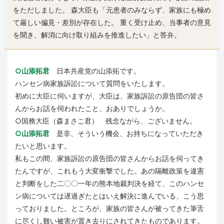
をただしました。 森大臣も「元患者のみならず、家族にも極め
て厳しい偏見・差別が存在した。 重く受け止め、当事者の意見
を聞き、解消に向け取り組みを推進したい」と答弁。
○山添拓君
日本共産党の山添拓です。
ハンセン病家族訴訟について質問をいたします。
初めに大臣に伺いますが、大臣は、家族訴訟の原告団の皆さ
んからお話を伺われたこと、おありでしょうか。
○国務大臣（森まさこ君） 残念ながら、ございません。
○山添拓君
是非、そういう機会、お持ちになっていただき
たいと思います。
私もこの間、家族訴訟の原告団の皆さんからお話を伺ってき
たんですが、これもう大変衝撃でした。あの隔離政策を違憲
と判断をした二〇〇一年の熊本地裁判決を経て、このハンセ
ン病については遅過ぎたとはいえ解決に進んでいる、こう思
っておりました。ところが、家族の皆さんが被ってきた筆舌
に尽くし難い被害が置き去りにされてきたものであります。