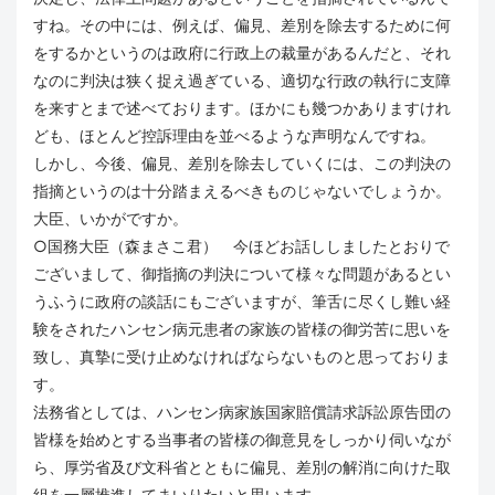
すね。その中には、例えば、偏見、差別を除去するために何
をするかというのは政府に行政上の裁量があるんだと、それ
なのに判決は狭く捉え過ぎている、適切な行政の執行に支障
を来すとまで述べております。ほかにも幾つかありますけれ
ども、ほとんど控訴理由を並べるような声明なんですね。
しかし、今後、偏見、差別を除去していくには、この判決の
指摘というのは十分踏まえるべきものじゃないでしょうか。
大臣、いかがですか。
○国務大臣（森まさこ君） 今ほどお話ししましたとおりで
ございまして、御指摘の判決について様々な問題があるとい
うふうに政府の談話にもございますが、筆舌に尽くし難い経
験をされたハンセン病元患者の家族の皆様の御労苦に思いを
致し、真摯に受け止めなければならないものと思っておりま
す。
法務省としては、ハンセン病家族国家賠償請求訴訟原告団の
皆様を始めとする当事者の皆様の御意見をしっかり伺いなが
ら、厚労省及び文科省とともに偏見、差別の解消に向けた取
組を一層推進してまいりたいと思います。