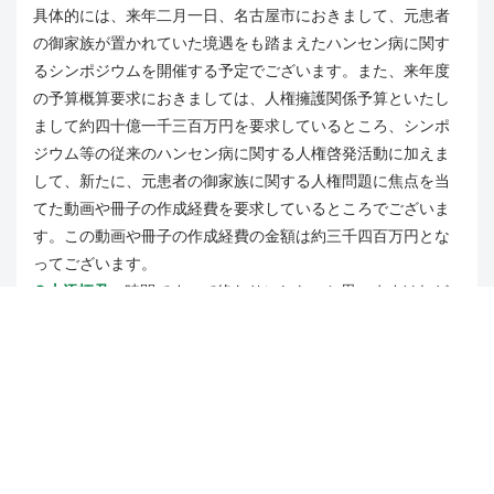
具体的には、来年二月一日、名古屋市におきまして、元患者
の御家族が置かれていた境遇をも踏まえたハンセン病に関す
るシンポジウムを開催する予定でございます。また、来年度
の予算概算要求におきましては、人権擁護関係予算といたし
まして約四十億一千三百万円を要求しているところ、シンポ
ジウム等の従来のハンセン病に関する人権啓発活動に加えま
して、新たに、元患者の御家族に関する人権問題に焦点を当
てた動画や冊子の作成経費を要求しているところでございま
す。この動画や冊子の作成経費の金額は約三千四百万円とな
ってございます。
○山添拓君
時間ですので終わりにしたいと思いますけれど
も、ハンセン病の元患者や家族に対する偏見、差別というの
は、これは国が助長してきたものであります。戦前、戦後を
通じた無らい県運動などの国策としての隔離政策によって、
偏見、差別が九十年にわたって増幅をされてきた、だからこ
そ国は、その除去のために特別の手だてを取る必要があると
思います。
差別、偏見の除去と損なわれた家族関係の回復、その両方に