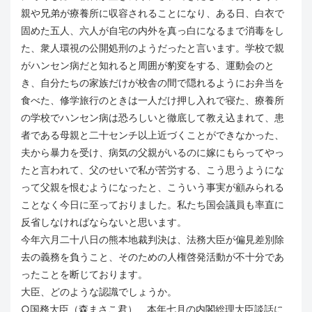
親や兄弟が療養所に収容されることになり、ある日、白衣で
固めた五人、六人が自宅の内外を真っ白になるまで消毒をし
た、衆人環視の公開処刑のようだったと言います。学校で親
がハンセン病だと知れると周囲が豹変をする、運動会のと
き、自分たちの家族だけが校舎の間で隠れるようにお弁当を
食べた、修学旅行のときは一人だけ押し入れで寝た、療養所
の学校でハンセン病は恐ろしいと徹底して教え込まれて、患
者である母親と二十センチ以上近づくことができなかった、
夫から暴力を受け、病気の父親がいるのに嫁にもらってやっ
たと言われて、父のせいで私が苦労する、こう思うようにな
って父親を恨むようになったと、こういう事実が顧みられる
ことなく今日に至っておりました。私たち国会議員も率直に
反省しなければならないと思います。
今年六月二十八日の熊本地裁判決は、法務大臣が偏見差別除
去の義務を負うこと、そのための人権啓発活動が不十分であ
ったことを断じております。
大臣、どのような認識でしょうか。
○国務大臣（森まさこ君） 本年七月の内閣総理大臣談話に