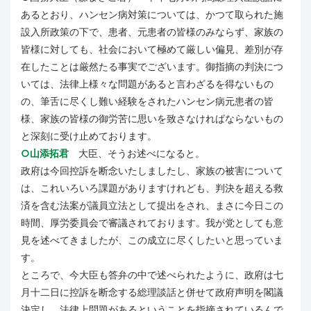
あるとおり、ハンセン病対策については、かつて取られた施
設入所政策の下で、患者、元患者の皆様のみならず、家族の
皆様に対しても、社会において極めて厳しい偏見、差別が存
在したことは厳然たる事実でございます。御指摘の判決につ
いては、法律上様々な問題があると言わざるを得ないもの
の、筆舌に尽くし難い経験をされたハンセン病元患者の皆
様、家族の皆様の御労苦に思いを致さなければならないもの
と深刻に受け止めております。
○山添拓君
大臣、そうお述べになると。
政府は今回控訴を断念いたしましたし、家族の被害について
は、これいろいろ課題がありますけれども、判決を超える救
済を含む法案が議員立法として提出をされ、まさに今日この
時間、厚労委員会で審議されております。我が党としても意
見を述べてきましたが、この成立に尽くしたいと思っていま
す。
ところで、今大臣も答弁の中で述べられたように、政府は七
月十二日に控訴を断念する総理談話と併せて政府声明を閣議
決定し、法律上問題があるということを指摘されているんで