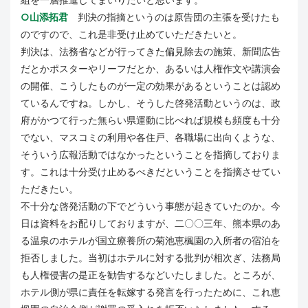
○山添拓君
判決の指摘というのは原告団の主張を受けたも
のですので、これ是非受け止めていただきたいと。
判決は、法務省などが行ってきた偏見除去の施策、新聞広告
だとかポスターやリーフだとか、あるいは人権作文や講演会
の開催、こうしたものが一定の効果があるということは認め
ているんですね。しかし、そうした啓発活動というのは、政
府がかつて行った無らい県運動に比べれば規模も頻度も十分
でない、マスコミの利用や各住戸、各職場に出向くような、
そういう広報活動ではなかったということを指摘しておりま
す。これは十分受け止めるべきだということを指摘させてい
ただきたい。
不十分な啓発活動の下でどういう事態が起きていたのか。今
日は資料をお配りしておりますが、二〇〇三年、熊本県のあ
る温泉のホテルが国立療養所の菊池恵楓園の入所者の宿泊を
拒否しました。当初はホテルに対する批判が相次ぎ、法務局
も人権侵害の是正を勧告するなどいたしました。ところが、
ホテル側が県に責任を転嫁する発言を行ったために、これ恵