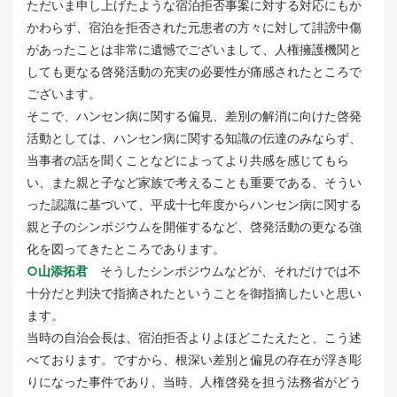
ただいま申し上げたような宿泊拒否事案に対する対応にもか
かわらず、宿泊を拒否された元患者の方々に対して誹謗中傷
があったことは非常に遺憾でございまして、人権擁護機関と
しても更なる啓発活動の充実の必要性が痛感されたところで
ございます。
そこで、ハンセン病に関する偏見、差別の解消に向けた啓発
活動としては、ハンセン病に関する知識の伝達のみならず、
当事者の話を聞くことなどによってより共感を感じてもら
い、また親と子など家族で考えることも重要である、そうい
った認識に基づいて、平成十七年度からハンセン病に関する
親と子のシンポジウムを開催するなど、啓発活動の更なる強
化を図ってきたところであります。
○山添拓君
そうしたシンポジウムなどが、それだけでは不
十分だと判決で指摘されたということを御指摘したいと思い
ます。
当時の自治会長は、宿泊拒否よりよほどこたえたと、こう述
べております。ですから、根深い差別と偏見の存在が浮き彫
りになった事件であり、当時、人権啓発を担う法務省がどう