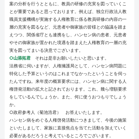
案の分析を行うとともに、教員の研修の充実を図っていくこ
とが重要であると思っております。例えば、独立行政法人教
職員支援機構が実施する人権教育に係る教員研修の内容の一
層の充実を図るなど、元患者や御家族の皆様との協議を踏ま
えつつ、関係省庁とも連携をし、ハンセン病の患者、元患者
やその御家族が置かれた境遇を踏まえた人権教育の一層の充
実を図ってまいる決意でございます。
○山添拓君
それは是非お願いしたいと思います。
法務省に伺いますが、人権擁護局として、ハンセン病問題に
特化した予算というのはこれまでなかったということを伺っ
たんですね。来年度の概算要求には、ハンセン病に関する人
権啓発活動の拡大と記されております。これ、幾ら増額要求
をしているんでしょうか。また、何に使うおつもりでしょう
か。
○政府参考人（菊池浩君） お答えいたします。
ハンセン病をめぐる人権啓発活動につきまして、今後の施策
といたしまして、家族に直接焦点を当てた活動を加えていく
必要があるだろうと考えているところでございます。