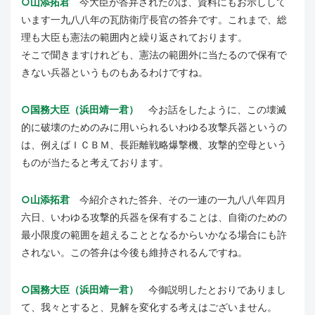
○山添拓君
今大臣が答弁されたのは、資料にもお示しして
います一九八八年の瓦防衛庁長官の答弁です。これまで、総
理も大臣も憲法の範囲内と繰り返されております。
そこで聞きますけれども、憲法の範囲外に当たるので保有で
きない兵器というものもあるわけですね。
○国務大臣（浜田靖一君）
今お話をしたように、この壊滅
的に破壊のためのみに用いられるいわゆる攻撃兵器というの
は、例えばＩＣＢＭ、長距離戦略爆撃機、攻撃的空母という
ものが当たると考えております。
○山添拓君
今紹介された答弁、その一連の一九八八年四月
六日、いわゆる攻撃的兵器を保有することは、自衛のための
最小限度の範囲を超えることとなるからいかなる場合にも許
されない。この答弁は今後も維持されるんですね。
○国務大臣（浜田靖一君）
今御説明したとおりでありまし
て、我々とすると、見解を変化する考えはございません。