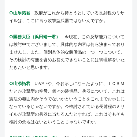
○山添拓君
政府がこれから持とうとしている長射程のミサ
イルは、ここに言う攻撃型兵器ではないんですか。
○国務大臣（浜田靖一君）
今現在、この反撃能力について
は検討中でございまして、具体的な内容は何ら決まっており
ませんし、また、個別具体的な装備品の一つ一つについて、
その検討の有無を含めお答えできないことには御理解をいた
だきたいと思います。
○山添拓君
いやいや、今お示しになったように、ＩＣＢＭ
だとか攻撃型の空母、個々の装備品、兵器について、これは
憲法の範囲内かそうでないかということをこれまでお示しに
なっているじゃないですか。今検討されている長射程のミサ
イルが攻撃型の兵器に当たるんだとすれば、これはそもそも
検討の余地はないということじゃないですか。