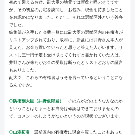
初めて迎えるお盆、副大臣の地元では新盆と呼ぶそうです
が、その初盆のお宅を訪問し、お包み、現金を持参したこと
をお認めになりました。ただし、それは選挙区外という答弁
でした。
編集部が入手した会葬一覧には副大臣の選挙区内の有権者が
リストアップされており、取材に、新盆には井野さん本人が
見えた、お金も置いていったと思うと答えた人がいます。リ
ストに三千円予定も受け取ってくれずと書かれていた人は、
井野さんが来たがお金の受取は断ったとリストどおりの証言
もありました。
副大臣、これらの有権者はうそを言っているということにな
るんですか。
○防衛副大臣（井野俊郎君）
その方がどのような方なのか
ということはちょっと私自身は確認はできておりませんの
で、コメントのしようがないというのが現状でございます。
○山添拓君
選挙区内の有権者に現金を渡したこともあった