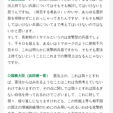
法上持てない兵器についてはそもそも検討してはいけないと
思うんですね。（発言する者あり）いやいや、あらゆる選択
肢を排除せずにとおっしゃってきたんですが、そもそも検討
してはいけない兵器についてまで考えてはいけないのではな
いかと思います。
そして、長射程のミサイルというのは攻撃型の兵器でしょ
う。千キロを超える、あるいはトマホークのように射程千六
百キロ、これは明らかに攻撃的兵器ですから、そもそも憲法
上持てないということにこれまでの整理上はなるんじゃない
ですか。
○国務大臣（浜田靖一君）
憲法上の、これは我々とすれ
ば、憲法からはみ出るようなことはこれは当然考えていない
わけでありますので、その点に関しては我々とすれば揺るぎ
ない自信を持っておるわけでございまして、これに対して
我々、繰り返しになりますけれども、この性能上専ら相手国
の国土の壊滅的破壊のためにのみ用いられるいわゆる攻撃的