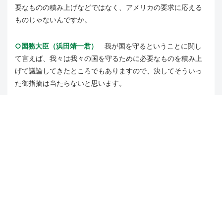
要なものの積み上げなどではなく、アメリカの要求に応える
ものじゃないんですか。
○国務大臣（浜田靖一君）
我が国を守るということに関し
て言えば、我々は我々の国を守るために必要なものを積み上
げて議論してきたところでもありますので、決してそういっ
た御指摘は当たらないと思います。
○山添拓君
積み上げであれば総額だけ先に出てくるのはお
かしいですよ。
政府は増税を先送りする方向だと報じられていますが、これ
は事実ですか。
○国務大臣（浜田靖一君）
私が今ここで答える立場ではな
いと思いますけれども、今、先ほども説明したところもある
わけでありますけれども、総理からの指示をしっかりと守っ
てやっていくということだと思います。