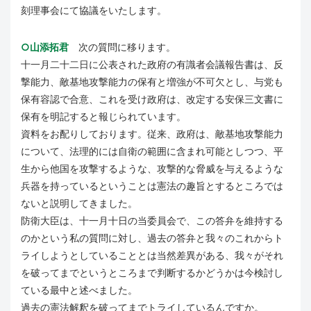
刻理事会にて協議をいたします。
○山添拓君
次の質問に移ります。
十一月二十二日に公表された政府の有識者会議報告書は、反
撃能力、敵基地攻撃能力の保有と増強が不可欠とし、与党も
保有容認で合意、これを受け政府は、改定する安保三文書に
保有を明記すると報じられています。
資料をお配りしております。従来、政府は、敵基地攻撃能力
について、法理的には自衛の範囲に含まれ可能としつつ、平
生から他国を攻撃するような、攻撃的な脅威を与えるような
兵器を持っているということは憲法の趣旨とするところでは
ないと説明してきました。
防衛大臣は、十一月十日の当委員会で、この答弁を維持する
のかという私の質問に対し、過去の答弁と我々のこれからト
ライしようとしていることとは当然差異がある、我々がそれ
を破ってまでというところまで判断するかどうかは今検討し
ている最中と述べました。
過去の憲法解釈を破ってまでトライしているんですか。