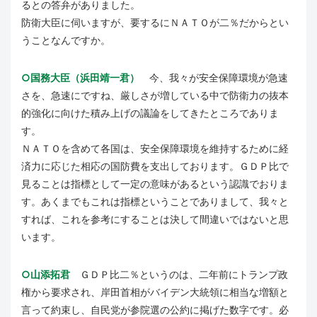
るとの答弁がありました。
防衛大臣に伺いますが、要するにＮＡＴＯが二％だからとい
うことなんですか。
○国務大臣（浜田靖一君）
今、我々が安全保障環境が急速
さを、急速にですね、厳しさが増している中で防衛力の抜本
的強化に向けた積み上げの議論をしてきたところでありま
す。
ＮＡＴＯを含めて各国は、安全保障環境を維持するために経
済力に応じた相応の国防費を支出しております。ＧＤＰ比で
見ることは指標として一定の意味があるという認識でおりま
す。あくまでもこれは指標ということでありまして、我々と
すれば、これを参考にすることは決して間違いではないと思
います。
○山添拓君
ＧＤＰ比二％というのは、二年前にトランプ政
権から要求され、岸田首相がバイデン大統領に相当な増額と
言って約束し、自民党が参院選の公約に掲げた数字です。必