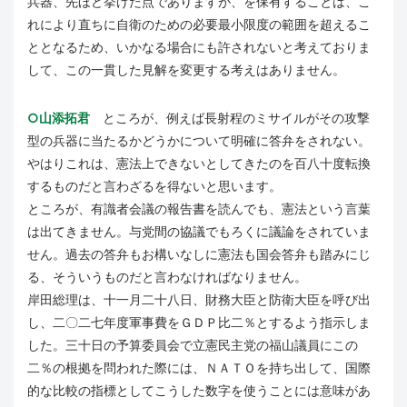
兵器、先ほど挙げた点でありますが、を保有することは、こ
れにより直ちに自衛のための必要最小限度の範囲を超えるこ
ととなるため、いかなる場合にも許されないと考えておりま
して、この一貫した見解を変更する考えはありません。
○山添拓君
ところが、例えば長射程のミサイルがその攻撃
型の兵器に当たるかどうかについて明確に答弁をされない。
やはりこれは、憲法上できないとしてきたのを百八十度転換
するものだと言わざるを得ないと思います。
ところが、有識者会議の報告書を読んでも、憲法という言葉
は出てきません。与党間の協議でもろくに議論をされていま
せん。過去の答弁もお構いなしに憲法も国会答弁も踏みにじ
る、そういうものだと言わなければなりません。
岸田総理は、十一月二十八日、財務大臣と防衛大臣を呼び出
し、二〇二七年度軍事費をＧＤＰ比二％とするよう指示しま
した。三十日の予算委員会で立憲民主党の福山議員にこの
二％の根拠を問われた際には、ＮＡＴＯを持ち出して、国際
的な比較の指標としてこうした数字を使うことには意味があ