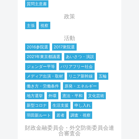
質問主意書
政策
主張
視察
活動
2016参院選
2017衆院選
2021年東京都議選
あいさつ・演説
ジェンダー平等
バリアフリー社会
メディア出演・取材
リニア新幹線
五輪
働き方・労働条件
原発・エネルギー
地方選挙
外環
憲法・平和
文化芸術
新型コロナ
生活支援
申し入れ
羽田新ルート
若者
調査・視察
財政金融委員会・外交防衛委員会連
合審査会