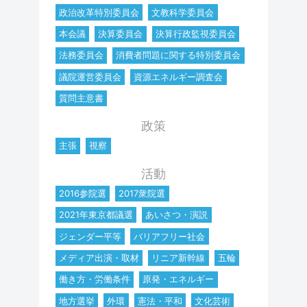
政治改革特別委員会
文教科学委員会
本会議
決算委員会
決算行政監視委員会
法務委員会
消費者問題に関する特別委員会
議院運営委員会
資源エネルギー調査会
質問主意書
政策
主張
視察
活動
2016参院選
2017衆院選
2021年東京都議選
あいさつ・演説
ジェンダー平等
バリアフリー社会
メディア出演・取材
リニア新幹線
五輪
働き方・労働条件
原発・エネルギー
地方選挙
外環
憲法・平和
文化芸術