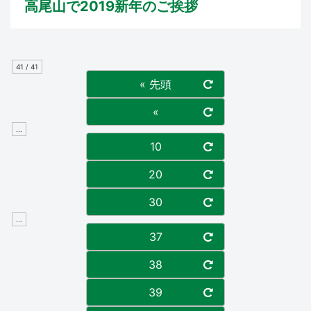
高尾山で2019新年のご挨拶
41 / 41
« 先頭
«
...
10
20
30
...
37
38
39