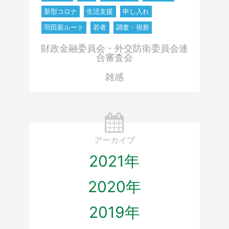
新型コロナ
生活支援
申し入れ
羽田新ルート
若者
調査・視察
財政金融委員会・外交防衛委員会連
合審査会
雑感
アーカイブ
2021年
2020年
2019年