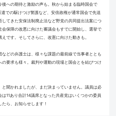
今後への期待と激励の声も。秋から始まる臨時国会で
O派遣での駆けつけ警護など、安倍政権が通常国会で先送
否してきた安保法制廃止法など野党の共同提出法案につ
社会保障の改悪に向けた審議会もすでに開始し、選挙で
構えです。そしてさらに、改憲に向けた動きも。
団などの弁護士は、様々な課題の最前線で当事者ととも
への要求も様々。裁判や運動の現場と国会とを結びつけ
。
」と聞かれましたが、まだ決まっていません。議員は必
は11あり合計14議席となった共産党はいくつかの委員
したら、お知らせします！