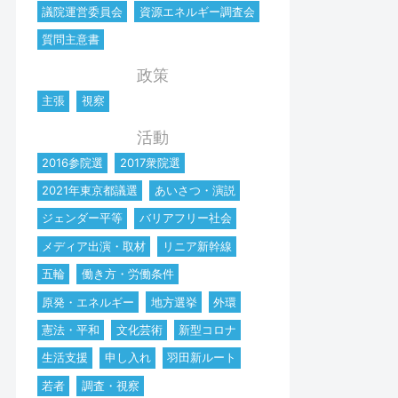
議院運営委員会
資源エネルギー調査会
質問主意書
政策
主張
視察
活動
2016参院選
2017衆院選
2021年東京都議選
あいさつ・演説
ジェンダー平等
バリアフリー社会
メディア出演・取材
リニア新幹線
五輪
働き方・労働条件
原発・エネルギー
地方選挙
外環
憲法・平和
文化芸術
新型コロナ
生活支援
申し入れ
羽田新ルート
若者
調査・視察