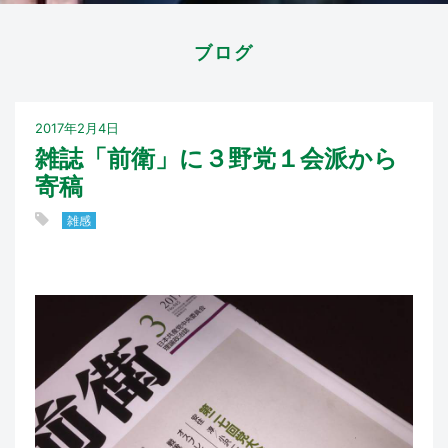
ブログ
2017年2月4日
雑誌「前衛」に３野党１会派から
寄稿
雑感