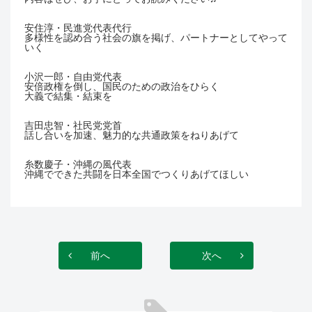
安住淳・民進党代表代行
多様性を認め合う社会の旗を掲げ、パートナーとしてやって
いく
小沢一郎・自由党代表
安倍政権を倒し、国民のための政治をひらく
大義で結集・結束を
吉田忠智・社民党党首
話し合いを加速、魅力的な共通政策をねりあげて
糸数慶子・沖縄の風代表
沖縄でできた共闘を日本全国でつくりあげてほしい
前へ
次へ