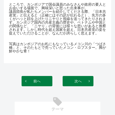
ところで、カンボジアで国会議員のみなさんや政府の要人と
お会いする場面で、興味深いと思った出来事が。
議員団長が私たちメンバーを紹介してくださる際、「日本共
産党」と伝えると（正確にはその訳が伝わると）、先方の多
くがハッと顔を上げたりニヤりと視線を送ってきたりされま
す。カンボジア国内の共産主義の歴史や、ベトナムや中国と
の関係など、「ニヤり」の背後には様々な思いがあると推察
されます。しかし時代を超え国家を超え、日本共産党の姿を
捉えていただけることが、なんだか誇らしく思えます。
写真はカンボジアのお札にもなっているメコン川の「つばさ
橋」と、そのたもとで売っていたメコン・ロブスター。脚が
鮮やかな青！
前へ
次へ
テーマ