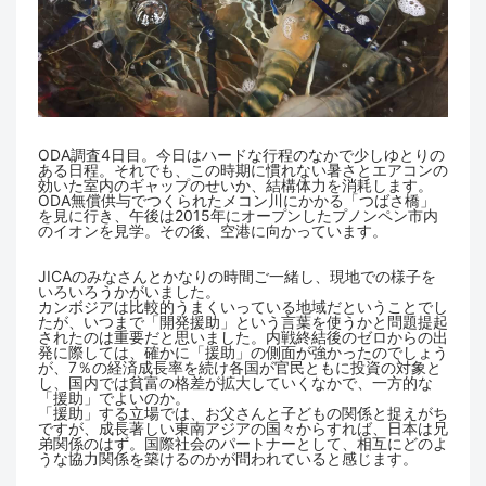
ODA調査4日目。今日はハードな行程のなかで少しゆとりの
ある日程。それでも、この時期に慣れない暑さとエアコンの
効いた室内のギャップのせいか、結構体力を消耗します。
ODA無償供与でつくられたメコン川にかかる「つばさ橋」
を見に行き、午後は2015年にオープンしたプノンペン市内
のイオンを見学。その後、空港に向かっています。
JICAのみなさんとかなりの時間ご一緒し、現地での様子を
いろいろうかがいました。
カンボジアは比較的うまくいっている地域だということでし
たが、いつまで「開発援助」という言葉を使うかと問題提起
されたのは重要だと思いました。内戦終結後のゼロからの出
発に際しては、確かに「援助」の側面が強かったのでしょう
が、7％の経済成長率を続け各国が官民ともに投資の対象と
し、国内では貧富の格差が拡大していくなかで、一方的な
「援助」でよいのか。
「援助」する立場では、お父さんと子どもの関係と捉えがち
ですが、成長著しい東南アジアの国々からすれば、日本は兄
弟関係のはず。国際社会のパートナーとして、相互にどのよ
うな協力関係を築けるのかが問われていると感じます。