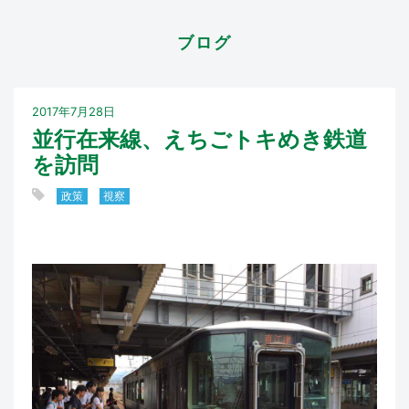
ブログ
2017年7月28日
並行在来線、えちごトキめき鉄道
を訪問
政策
視察