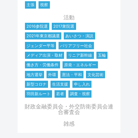
主張
視察
活動
2016参院選
2017衆院選
2021年東京都議選
あいさつ・演説
ジェンダー平等
バリアフリー社会
メディア出演・取材
リニア新幹線
五輪
働き方・労働条件
原発・エネルギー
地方選挙
外環
憲法・平和
文化芸術
新型コロナ
生活支援
申し入れ
羽田新ルート
若者
調査・視察
財政金融委員会・外交防衛委員会連
合審査会
雑感