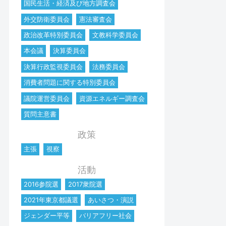
国民生活・経済及び地方調査会
外交防衛委員会
憲法審査会
政治改革特別委員会
文教科学委員会
本会議
決算委員会
決算行政監視委員会
法務委員会
消費者問題に関する特別委員会
議院運営委員会
資源エネルギー調査会
質問主意書
政策
主張
視察
活動
2016参院選
2017衆院選
2021年東京都議選
あいさつ・演説
ジェンダー平等
バリアフリー社会