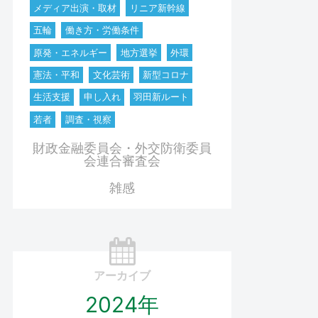
メディア出演・取材
リニア新幹線
五輪
働き方・労働条件
原発・エネルギー
地方選挙
外環
憲法・平和
文化芸術
新型コロナ
生活支援
申し入れ
羽田新ルート
若者
調査・視察
財政金融委員会・外交防衛委員
会連合審査会
雑感
アーカイブ
2024年