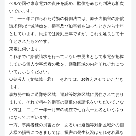
ベルで国や東京電力の責任を認め、賠償を命じた判決も相次
いでいます。
二〇一三年に作られた時効の特例法では、原子力損害の賠償
請求権の消滅時効を、損害及び加害者を知ったときから十年
としています。民法では原則三年ですが、これを延長して十
年とされたものです。
東電に伺います。
これまでに賠償請求を行っていない被災者として東電が把握
している個人や事業者の数を、避難区域の内外それぞれにつ
いてお示しください。
○参考人（文挾誠一君） それでは、お答えさせていただき
ます。
事故発生時に避難等区域、避難等対象区域に居住されており
まして、それで精神的損害の賠償の御請求をいただいていな
い方は、二〇二一年一月末の現在で七百六十五名というふう
になってございます。
一方、事業者様の損害とか、あるいは避難等対象区域外の個
人様の損害につきましては、損害の発生状況はそれぞれ異な