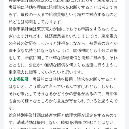
実質的に時効を理由に賠償請求をお断りすることは考えてお
らず、最後の一人まで賠償貫徹という精神で対応するものと
私どもは認識をしております。
特別事業計画は東京電力が国にそもそも申請をするものでご
ざいますけれども、経済産業省といたしましては、東京電力
の今後の対応をしっかりと注視をしながら、被災者の方々が
御不安な気持ちにならないように、関係機関とも十分に連携
をして、賠償に関して正確な情報発信と周知に努める、それ
とともに、公正かつ適切な賠償を何よりも迅速に行うように
東京電力に指導していきたいと思います。
○山添拓君
実質的には時効を援用し請求をお断りすること
はないと、こう重ねて言っているんですけれども、しかし、
それが果たしてそうなるかどうかの懸念があるので、自治体
も含めて様々なところから意見が寄せられていると思うんで
す。
総合特別事業計画は経産大臣と総理大臣が認定をするもので
す。消滅時効は援用しない、時効を理由に拒むことはない、