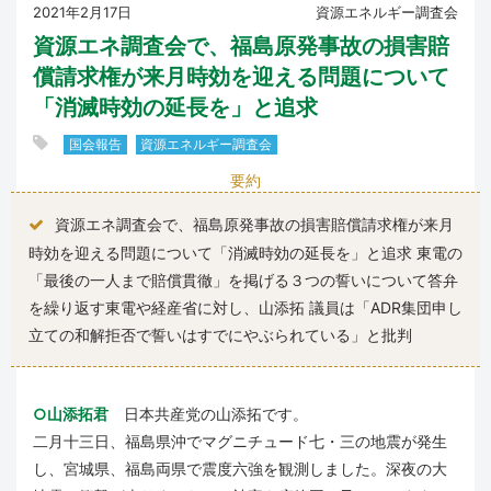
2021年2月17日
資源エネルギー調査会
資源エネ調査会で、福島原発事故の損害賠
償請求権が来月時効を迎える問題について
「消滅時効の延長を」と追求
国会報告
資源エネルギー調査会
要約
資源エネ調査会で、福島原発事故の損害賠償請求権が来月
時効を迎える問題について「消滅時効の延長を」と追求 東電の
「最後の一人まで賠償貫徹」を掲げる３つの誓いについて答弁
を繰り返す東電や経産省に対し、山添拓 議員は「ADR集団申し
立ての和解拒否で誓いはすでにやぶられている」と批判
○山添拓君
日本共産党の山添拓です。
二月十三日、福島県沖でマグニチュード七・三の地震が発生
し、宮城県、福島両県で震度六強を観測しました。深夜の大