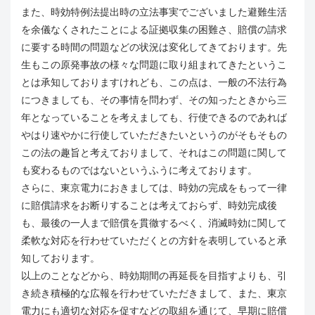
また、時効特例法提出時の立法事実でございました避難生活
を余儀なくされたことによる証拠収集の困難さ、賠償の請求
に要する時間の問題などの状況は変化してきております。先
生もこの原発事故の様々な問題に取り組まれてきたというこ
とは承知しておりますけれども、この点は、一般の不法行為
につきましても、その事情を問わず、その知ったときから三
年となっていることを考えましても、行使できるのであれば
やはり速やかに行使していただきたいというのがそもそもの
この法の趣旨と考えておりまして、それはこの問題に関して
も変わるものではないというふうに考えております。
さらに、東京電力におきましては、時効の完成をもって一律
に賠償請求をお断りすることは考えておらず、時効完成後
も、最後の一人まで賠償を貫徹するべく、消滅時効に関して
柔軟な対応を行わせていただくとの方針を表明していると承
知しております。
以上のことなどから、時効期間の再延長を目指すよりも、引
き続き積極的な広報を行わせていただきまして、また、東京
電力にも適切な対応を促すなどの取組を通じて、早期に賠償