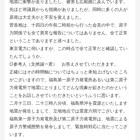
地震に衝撃が走りましたし、被害も広範囲に及んでいます。
先ほど岸議員からも指摘がありましたが、同時に多くの人が
原発は大丈夫かと不安を覚えました。
菅首相は、十四日の午前二時前から行った会見の中で、原子
力関係でも全て異常な報告についてはありません、全て正常
ということでありますと述べました。
東京電力に伺いますが、この時点で全て正常だと確認してい
たんでしょうか。
○参考人（文挾誠一君） お答えさせていただきます。
正確にはその時間軸についてはちょっと承知上げないところ
がございますので、福島第一原子力発電所あるいは第二原子
力発電所で地震にとりましてどんな現象が起きたのかという
ことをお話しさせていただきたいというふうに思います。
二月十三日、二十三時八分頃、福島県沖を震源といたします
地震が発生しまして、立地地点では震度六弱でございます。
福島第一原子力発電所及び第二原子力発電所は、地震による
原子力警戒態勢を発令しまして、緊急時対応に当たってござ
います。