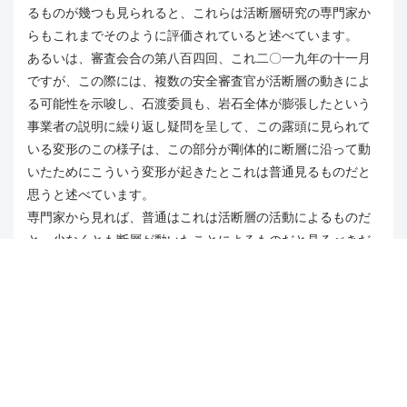
るものが幾つも見られると、これらは活断層研究の専門家か
らもこれまでそのように評価されていると述べています。
あるいは、審査会合の第八百四回、これ二〇一九年の十一月
ですが、この際には、複数の安全審査官が活断層の動きによ
る可能性を示唆し、石渡委員も、岩石全体が膨張したという
事業者の説明に繰り返し疑問を呈して、この露頭に見られて
いる変形のこの様子は、この部分が剛体的に断層に沿って動
いたためにこういう変形が起きたとこれは普通見るものだと
思うと述べています。
専門家から見れば、普通はこれは活断層の活動によるものだ
と、少なくとも断層が動いたことによるものだと見るべきだ
と、そういう指摘がされています。典型的な活断層と言われ
て、規制委員会としてもそう見るのが普通だとまで言ってい
るのに、これは説明を工夫すれば活断層でなくなるというこ
となんでしょうか。
○政府特別補佐人（更田豊志君） お答えをいたします。
科学的、技術的議論において工夫というものはありません。
そしてまた、委員会としての見解を審査の、正直に申し上げ