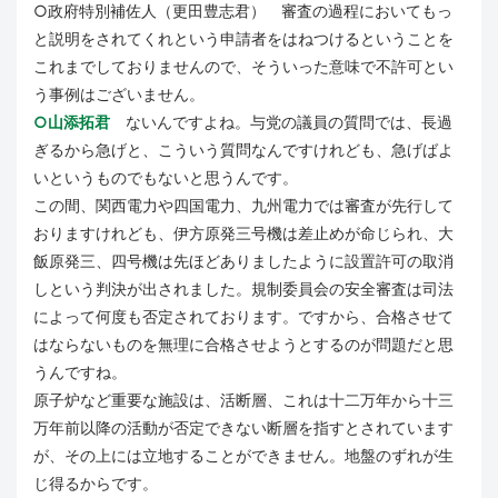
○政府特別補佐人（更田豊志君） 審査の過程においてもっ
と説明をされてくれという申請者をはねつけるということを
これまでしておりませんので、そういった意味で不許可とい
う事例はございません。
○山添拓君
ないんですよね。与党の議員の質問では、長過
ぎるから急げと、こういう質問なんですけれども、急げばよ
いというものでもないと思うんです。
この間、関西電力や四国電力、九州電力では審査が先行して
おりますけれども、伊方原発三号機は差止めが命じられ、大
飯原発三、四号機は先ほどありましたように設置許可の取消
しという判決が出されました。規制委員会の安全審査は司法
によって何度も否定されております。ですから、合格させて
はならないものを無理に合格させようとするのが問題だと思
うんですね。
原子炉など重要な施設は、活断層、これは十二万年から十三
万年前以降の活動が否定できない断層を指すとされています
が、その上には立地することができません。地盤のずれが生
じ得るからです。