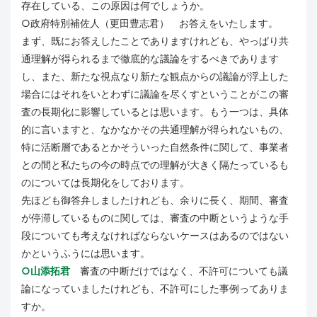
存在している、この原因は何でしょうか。
○政府特別補佐人（更田豊志君） お答えをいたします。
まず、既にお答えしたことでありますけれども、やっぱり共
通理解が得られるまで徹底的な議論をするべきであります
し、また、新たな視点なり新たな観点からの議論が浮上した
場合にはそれをいとわずに議論を尽くすということがこの審
査の長期化に影響しているとは思います。もう一つは、具体
的に言いますと、なかなかその共通理解が得られないもの、
特に活断層であるとかそういった自然条件に関して、事業者
との間と私たちの今の時点での理解が大きく隔たっているも
のについては長期化をしております。
先ほども御答弁しましたけれども、余りに長く、期間、審査
が停滞しているものに関しては、審査の中断というような手
段についても考えなければならないケースはあるのではない
かというふうには思います。
○山添拓君
審査の中断だけではなく、不許可についても議
論になっていましたけれども、不許可にした事例ってありま
すか。