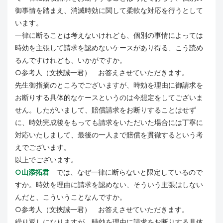
御事情を踏まえ、消滅時効に関して柔軟な対応を行うとして
います。
一律に断ることは考えないけれども、個別の事情によっては
時効を主張して請求を認めないケースがあり得る、こう読め
るんですけれども、いかがですか。
○参考人（文挾誠一君） お答えさせていただきます。
先生御指摘のところでございますが、時効を理由に御請求を
お断りする具体的なケースというのは今想定をしてございま
せん。したがいまして、賠償請求をお断りすることはせず
に、時効完成後をもっても請求をいただいた場合には丁寧に
対応いたしまして、最後の一人まで賠償を貫徹するという考
えでございます。
以上でございます。
○山添拓君
では、なぜ一律に断らないと限定しているので
すか。時効を理由に請求を認めない、そういう主張はしない
んだと、こういうことなんですか。
○参考人（文挾誠一君） お答えさせていただきます。
繰り返しになりますが、時効を理由に請求をお断りする具体