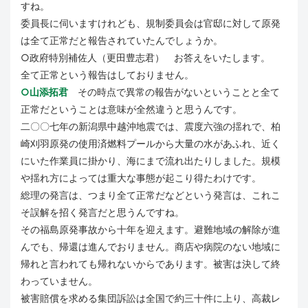
すね。
委員長に伺いますけれども、規制委員会は官邸に対して原発
は全て正常だと報告されていたんでしょうか。
○政府特別補佐人（更田豊志君） お答えをいたします。
全て正常という報告はしておりません。
○山添拓君
その時点で異常の報告がないということと全て
正常だということは意味が全然違うと思うんです。
二〇〇七年の新潟県中越沖地震では、震度六強の揺れで、柏
崎刈羽原発の使用済燃料プールから大量の水があふれ、近く
にいた作業員に掛かり、海にまで流れ出たりしました。規模
や揺れ方によっては重大な事態が起こり得たわけです。
総理の発言は、つまり全て正常だなどという発言は、これこ
そ誤解を招く発言だと思うんですね。
その福島原発事故から十年を迎えます。避難地域の解除が進
んでも、帰還は進んでおりません。商店や病院のない地域に
帰れと言われても帰れないからであります。被害は決して終
わっていません。
被害賠償を求める集団訴訟は全国で約三十件に上り、高裁レ