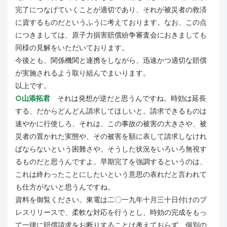
完了につなげていくことが適切であり、それが被災者の救済
に資するものだというふうに考えております。なお、この点
につきましては、原子力損害賠償紛争審査会におきましても
同様の見解をいただいております。
今後とも、関係機関と連携をしながら、迅速かつ適切な賠償
が実施されるよう取り組んでまいります。
以上です。
○山添拓君
それは発想が逆だと思うんですね。時効は延長
する、だからどんどん請求してほしいと。請求できるものは
速やかに行使しろ、それは、この事故の被害の大きさや、被
災者の置かれた実態や、その被害を額に表して請求しなけれ
ばならないという困難さや、そうした状況をいろいろ無視す
るものだと思うんですよ。早期完了を強調するというのは、
これは終わったことにしたいという意思の表れだと言われて
も仕方がないと思うんですね。
資料を御覧ください。東電は二〇一九年十月三十日付けのプ
レスリリースで、柔軟な対応を行うとし、時効の完成をもっ
て一律に賠償請求をお断りすることは考えておらず、個別の