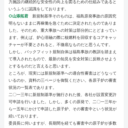
力施設の継続的な安全性の向上を図るための仕組みであると
いうふうに認識をしております。
○山添拓君
新規制基準そのものは、福島原発事故の原因究
明もないままに再稼働を急ぐために決定されたものでありま
した。そのため、重大事故への対策は部分的にとどまってい
ます。例えば、炉心溶融の際に核燃料を回収するコアキャッ
チャーが不要とされると。不徹底なものだと思うんです。
しかし、バックフィット規制自体は福島事故の教訓を踏まえ
て導入されたもので、最新の知見を安全対策に反映させよう
とするものだと言えると思います。
ところが、現実には新規制基準への適合性審査はどうなって
いるのか。資料の三ページを御覧ください。各原子炉の審査
状況の一覧表であります。
二〇一三年に新規制基準が施行された後、各社が設置変更許
可申請を行いました。しかし、多くの原発で、二〇一三年か
ら一五年にかけて申請した原子炉、その審査中という状況が
続いております。
委員長に伺いますが、長期間を経ても審査中の原子炉が多数