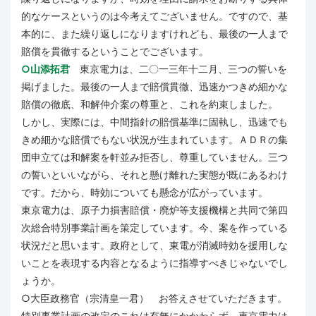
的なケースというのは今考えてございません。ですので、基
本的に、また繰り返しになりますけれども、最後の一人まで
賠償を貫徹するということでございます。
○山添拓君
東京電力は、二〇一三年十二月、三つの誓いを
掲げました。最後の一人まで賠償貫徹、迅速かつきめ細かな
賠償の徹底、和解仲介案の尊重と、これを約束しました。
しかし、実際には、中間指針の賠償基準に固執し、迅速でも
きめ細かな賠償でもない状況が生まれています。ＡＤＲの集
団申立ては和解案を軒並み拒否し、尊重していません。三つ
の誓いといいながら、それと懸け離れた実態が既にあるわけ
です。だから、時効についても懸念が広がっています。
東京電力は、原子力損害賠償・廃炉等支援機構と共同で第四
次総合特別事業計画を策定しています。今、案を作っている
状況だと思います。政府として、東電が消滅時効を援用しな
いことを表現する内容となるように指導すべきじゃないでし
ょうか。
○大臣政務官（宗清皇一君） お答えさせていただきます。
特別事業計画の改定のこれは有無にかかわらず、東京電力は