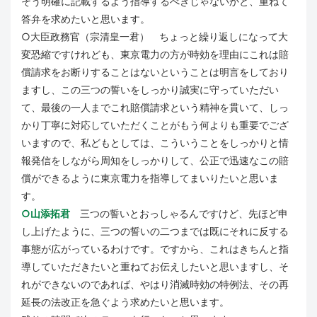
そう明確に記載するよう指導するべきじゃないかと、重ねて
答弁を求めたいと思います。
○大臣政務官（宗清皇一君） ちょっと繰り返しになって大
変恐縮ですけれども、東京電力の方が時効を理由にこれは賠
償請求をお断りすることはないということは明言をしており
ますし、この三つの誓いをしっかり誠実に守っていただい
て、最後の一人までこれ賠償請求という精神を貫いて、しっ
かり丁寧に対応していただくことがもう何よりも重要でござ
いますので、私どもとしては、こういうことをしっかりと情
報発信をしながら周知をしっかりして、公正で迅速なこの賠
償ができるように東京電力を指導してまいりたいと思いま
す。
○山添拓君
三つの誓いとおっしゃるんですけど、先ほど申
し上げたように、三つの誓いの二つまでは既にそれに反する
事態が広がっているわけです。ですから、これはきちんと指
導していただきたいと重ねてお伝えしたいと思いますし、そ
れができないのであれば、やはり消滅時効の特例法、その再
延長の法改正を急ぐよう求めたいと思います。