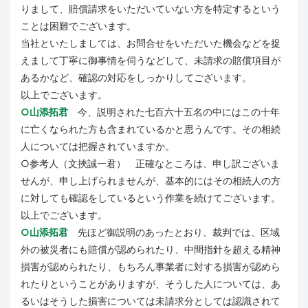
りまして、賠償請求をいただいていない方を特定するという
ことは困難でございます。
当社といたしましては、お問合せをいただいた機会などを捉
えまして丁寧に御事情を伺うなどして、未請求の賠償項目が
あるかなど、確認の対応をしっかりしてございます。
以上でございます。
○山添拓君
今、説明された七百六十五名の中にはこの十年
に亡くなられた方も含まれているかと思うんです。その相続
人については把握されていますか。
○参考人（文挾誠一君） 正確なところは、申し訳ございま
せんが、申し上げられませんが、基本的にはその相続人の方
に対しても確認をしているという作業を続けてございます。
以上でございます。
○山添拓君
先ほど御説明のあったとおり、裁判では、区域
外の被災者にも賠償が認められたり、中間指針を超える精神
損害が認められたり、もちろん事業者に対する損害が認めら
れたりということがありますが、そうした人については、あ
るいはそうした損害については未請求分としては認識されて