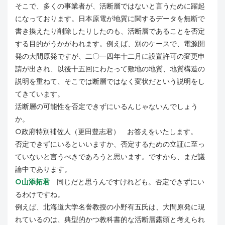
そこで、多くの事業者が、活断層ではないと言うために躍起
になっております。日本原電が地質に関するデータを無断で
書き換えたり削除したりしたのも、活断層であることを否定
する目的がうかがわれます。例えば、別のケースで、電源開
発の大間原発ですが、二〇一四年十二月に設置許可の変更申
請が出され、以後十五回にわたって敷地の地質、地質構造の
説明を重ねて、そこでは断層ではなく変状だという説明をし
てきています。
活断層の可能性を否定できずにいるんじゃないんでしょう
か。
○政府特別補佐人（更田豊志君） お答えをいたします。
否定できずにいるといいますか、否定するための立証に至っ
ていないと言うべきであろうと思います。ですから、まだ議
論中であります。
○山添拓君
同じだと思うんですけれども。否定できずにい
るわけですね。
例えば、北海道大学名誉教授の小野有五氏は、大間原発に現
れているのは、典型的かつ教科書的な活断層露頭と考えられ