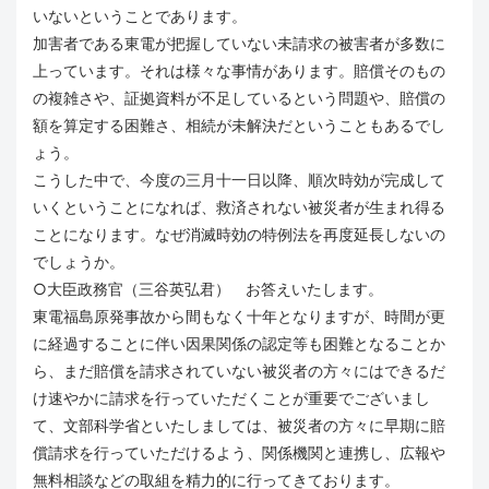
いないということであります。
加害者である東電が把握していない未請求の被害者が多数に
上っています。それは様々な事情があります。賠償そのもの
の複雑さや、証拠資料が不足しているという問題や、賠償の
額を算定する困難さ、相続が未解決だということもあるでし
ょう。
こうした中で、今度の三月十一日以降、順次時効が完成して
いくということになれば、救済されない被災者が生まれ得る
ことになります。なぜ消滅時効の特例法を再度延長しないの
でしょうか。
○大臣政務官（三谷英弘君） お答えいたします。
東電福島原発事故から間もなく十年となりますが、時間が更
に経過することに伴い因果関係の認定等も困難となることか
ら、まだ賠償を請求されていない被災者の方々にはできるだ
け速やかに請求を行っていただくことが重要でございまし
て、文部科学省といたしましては、被災者の方々に早期に賠
償請求を行っていただけるよう、関係機関と連携し、広報や
無料相談などの取組を精力的に行ってきております。