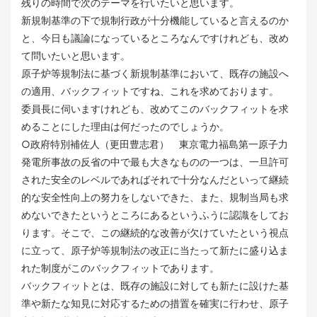
残りの時間で次のテーマを行いたいと思います。
新規制基準の下で規制行政が十分機能していると言えるのか
と、今日も議論になっているところなんですけれども、改め
て問いたいと思います。
原子炉等規制法に基づく新規制基準において、既存の施設へ
の適用、バックフィットですね、これを求めております。
委員長に伺いますけれども、改めてこのバックフィットを求
めることにした理由は何だったのでしょうか。
○政府特別補佐人（更田豊志君） 東京電力福島第一原子力
発電所事故の反省の中で最も大きなものの一つは、一旦許可
された安全のレベルであればそれで十分なんだといって継続
的な安全性向上の努力をしないできた、また、規制当局も求
めないできたというところにあるというふうに認識をしてお
ります。そこで、この継続的な改善が欠けていたという視点
に立って、原子炉等規制法の改正に当たって新たに盛り込ま
れた制度がこのバックフィットであります。
バックフィットとは、既存の施設に対しても新たに設けた基
準や新たな知見に対応するための措置を確実に行わせ、原子