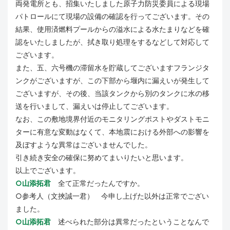
両発電所とも、招集いたしました原子力防災委員による現場
パトロールにて現場の設備の確認を行ってございます。その
結果、使用済燃料プールからの溢水による水たまりなどを確
認をいたしましたが、拭き取り処理をするなどして対応して
ございます。
また、五、六号機の滞留水を貯蔵してございますフランジタ
ンクがございますが、この下部から堰内に漏えいが発生して
ございますが、その後、当該タンクから別のタンクに水の移
送を行いまして、漏えいは停止してございます。
なお、この敷地境界付近のモニタリングポストやダストモニ
ターに有意な変動はなくて、本地震における外部への影響を
及ぼすような異常はございませんでした。
引き続き安全の確保に努めてまいりたいと思います。
以上でございます。
○山添拓君
全て正常だったんですか。
○参考人（文挾誠一君） 今申し上げた以外は正常でござい
ました。
○山添拓君
述べられた部分は異常だったということなんで