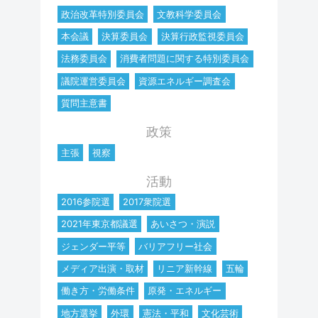
政治改革特別委員会
文教科学委員会
本会議
決算委員会
決算行政監視委員会
法務委員会
消費者問題に関する特別委員会
議院運営委員会
資源エネルギー調査会
質問主意書
政策
主張
視察
活動
2016参院選
2017衆院選
2021年東京都議選
あいさつ・演説
ジェンダー平等
バリアフリー社会
メディア出演・取材
リニア新幹線
五輪
働き方・労働条件
原発・エネルギー
地方選挙
外環
憲法・平和
文化芸術