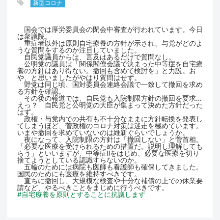
新型コロナ
国会では厚労委員会の閉会中審査が行われています。今日
は衆議院。
重症者以外は原則自宅療養の方針が示され、与党がどのよ
うな質問をするのか注目していました。
自民党議員からは、言及はあるだけで質問なし。
公明党の議員は「関係閣僚会議で決まった中等症を自宅療
養の方針はあり得ない。撤回も含めて検討を」と力説。お
や、と思いましたがやはり質問はせず。
野党は同じ頃、国対委員会連絡会議で一致して撤回を求め
る方針を確認。
その後の報道では、自民党も入院制限方針の撤回を要求…
えっ？ 自民党と公明党の大臣が集まって決めた方針だった
はず。
政権・与党内での共有も不十分なままに方針転換を発表し
てしまうほど、菅政権のコロナ対策は迷走を極めています。
いまや撤回を求めていないのは維新ぐらいでしょうか。
夜になって、入院制限の方針は「撤回しない」と菅首相。
「必要な医療を受けられるための措置だ。説明し理解しても
らう」といいますが、中等症Ⅱをはじめ、必要な医療を切り
捨てようとしている認識すらないのか。
五輪のためには病院も医師も看護師も確保してきました。
国民のためにも医療を維持すべきです。
直ちに撤回し、大規模な検査や十分な補償の上での休業要
請など、やるべきことをまじめに行うべきです。
#自宅療養を原則とすることに抗議します