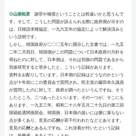
○山添拓君
謝罪や補償ということとは程遠いかと思うんで
す。そして、こうした問題が訴えられる際に政府側が示すの
は、日韓請求権協定、一九六五年の協定によって解決済みと
いう説明です。
しかし、韓国政府が二〇〇五年に開示した文書では、一九五
二年二月四日、韓国側がこの問題について日本政府の方針を
尋ねたのに対して、日本側は、それは別個の問題であるから
別途研究すると答弁したと、こういう記録があります。
資料をお配りしています。日本側の記録はどうなのかという
点が十年前にこの委員会で質問され、民主党の藤田幸久議員
が質問したのに対して、政府が調べたというんですね。そう
したところ、二つあったといいます。その一つが、そこにも
あります、一九五三年、昭和二十八年五月二十九日の第三回
国籍処遇関係部会。韓国側、日本側の扱いには腑に落ちない
点が多くあり、意見の応酬が若干行われたなどとあります。
意見の応酬とあるんですね。これ決着が付いたという記録
は、外務省、あるんでしょうか。