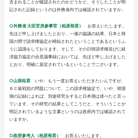
含まれることが確認されたのかどうかと。そうしたことが明
記された記録というのは外務省内では確認されていますか。
○外務省 大臣官房参事官（柏原裕君）
お答えいたします。
先ほど申し上げましたとおり、一連の協議の結果、日本と韓
国の間で請求権協定が締結されたということであるというふ
うに認識をしております。そして、その日韓請求権並びに経
済協力協定の合意議事録においては、先ほど申し上げました
とおり、明確に規定されているということでございます。
○山添拓君
いや、もう一度お答えいただきたいんですが、
ＢＣ級戦犯の問題について、この請求権協定で、いや、韓国
側の記録によれば、別途研究をすると日本側は述べたと言っ
ています。その研究の結果としてこうだと、そういうことが
明記されているような文書というのは政府内では確認されて
いますか。
○政府参考人（柏原裕君）
お答えいたします。