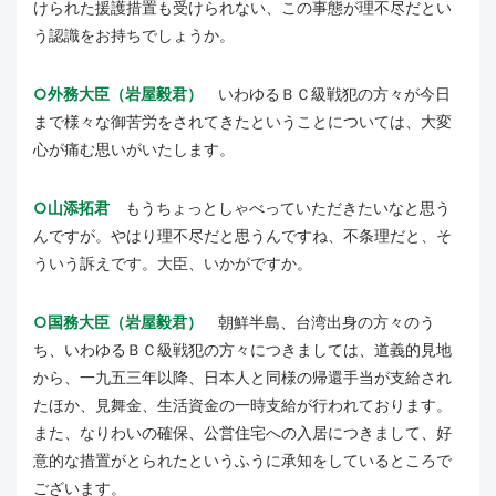
けられた援護措置も受けられない、この事態が理不尽だとい
う認識をお持ちでしょうか。
○外務大臣（岩屋毅君）
いわゆるＢＣ級戦犯の方々が今日
まで様々な御苦労をされてきたということについては、大変
心が痛む思いがいたします。
○山添拓君
もうちょっとしゃべっていただきたいなと思う
んですが。やはり理不尽だと思うんですね、不条理だと、そ
ういう訴えです。大臣、いかがですか。
○国務大臣（岩屋毅君）
朝鮮半島、台湾出身の方々のう
ち、いわゆるＢＣ級戦犯の方々につきましては、道義的見地
から、一九五三年以降、日本人と同様の帰還手当が支給され
たほか、見舞金、生活資金の一時支給が行われております。
また、なりわいの確保、公営住宅への入居につきまして、好
意的な措置がとられたというふうに承知をしているところで
ございます。