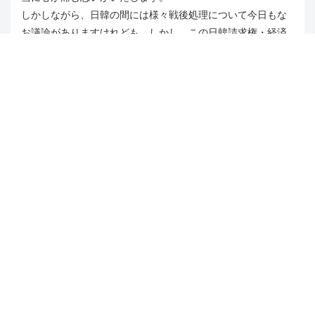
しかしながら、日韓の間には様々戦後処理について今日もな
お議論がありますけれども、しかし、この日韓請求権・経済
協力協定によって日韓間の財産請求権の問題は最終的に、そ
して完全に解決済みであるというところが我が方の基本でご
ざいますので、ここを崩していくと、これまで積み上げてき
た努力も水泡に帰してしまいます。
そういうことで、そういう立場に基づいて、しかし、誠心誠
意、誠実にこれからも対応していきたいというふうに考えて
いるところでございます。
○山添拓君
時間ですから終わりにしなければなりません
が、大臣、それは極めて残念です。そうであってはならない
と思います。日韓議連でも継続してテーマに上がってきた内
容ですから、与党の皆さんも含めて問題意識をお持ちだと思
います。今年、政治的な決断が求められているということを
改めて指摘して、質問を終わります。