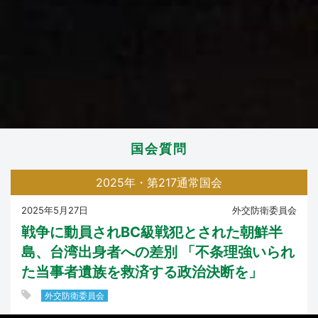
国会質問
2025年・第217通常国会
2025年5月27日
外交防衛委員会
戦争に動員されBC級戦犯とされた朝鮮半
島、台湾出身者への差別 「不条理強いられ
た当事者遺族を救済する政治決断を」
外交防衛委員会