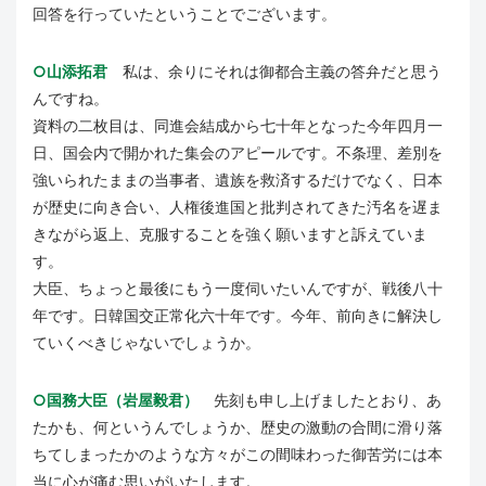
回答を行っていたということでございます。
○山添拓君
私は、余りにそれは御都合主義の答弁だと思う
んですね。
資料の二枚目は、同進会結成から七十年となった今年四月一
日、国会内で開かれた集会のアピールです。不条理、差別を
強いられたままの当事者、遺族を救済するだけでなく、日本
が歴史に向き合い、人権後進国と批判されてきた汚名を遅ま
きながら返上、克服することを強く願いますと訴えていま
す。
大臣、ちょっと最後にもう一度伺いたいんですが、戦後八十
年です。日韓国交正常化六十年です。今年、前向きに解決し
ていくべきじゃないでしょうか。
○国務大臣（岩屋毅君）
先刻も申し上げましたとおり、あ
たかも、何というんでしょうか、歴史の激動の合間に滑り落
ちてしまったかのような方々がこの間味わった御苦労には本
当に心が痛む思いがいたします。