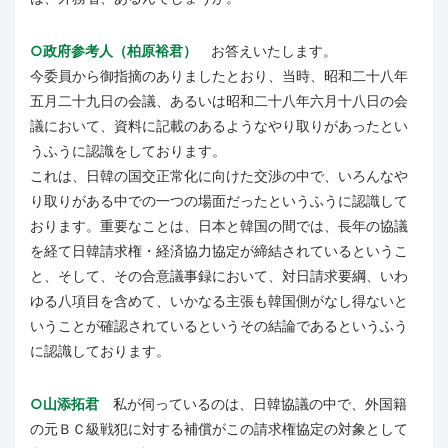
○政府参考人（柏原裕君）
お答えいたします。
今委員から御指摘のありましたとおり、当時、昭和二十八年
五月二十九日の会議、あるいは昭和二十八年六月十八日の会
議において、資料に記載のあるようなやり取りがあったとい
うふうに認識をしております。
これは、日韓の国交正常化に向けた交渉の中で、いろんなや
り取りがある中での一つの場面だったというふうに認識して
おります。重要なことは、日本と韓国の間では、長年の協議
を経て日韓請求権・経済協力協定が締結されているというこ
と、そして、その合意議事録において、対日請求要綱、いわ
ゆる八項目を含めて、いかなる主張も韓国側がなし得ないと
いうことが確認されているというその結論であるというふう
に認識しております。
○山添拓君
私が伺っているのは、日韓協議の中で、外国籍
の元ＢＣ級戦犯に対する補償がこの請求権協定の対象として