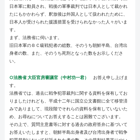
日本軍に動員され、戦後の軍事裁判では日本人として裁かれ
たにもかかわらず、釈放後は外国人として扱われたために、
日本人が受けられた援護措置を受けられなかった人々がいま
す。
まず、法務省に伺います。
旧日本軍のＢＣ級戦犯者の総数、そのうち朝鮮半島、台湾出
身者の数、また、そのうち死刑となった数をお示しくださ
い。
○法務省 大臣官房審議官（中村功一君）
お答え申し上げま
す。
法務省では、過去に戦争犯罪裁判に関する資料を保有してお
りましたけれども、平成十二年に国立公文書館に全て移管済
みでありまして、現段階でそれらの資料を保有していないた
め、お尋ねについてお答えすることは困難でございます。
その上で、質問主意書等に対する過去の政府答弁に基づいて
お答えいたしますと、朝鮮半島出身者及び台湾出身者で戦争
犯罪裁判において起訴された者の数、その裁判結果等につい