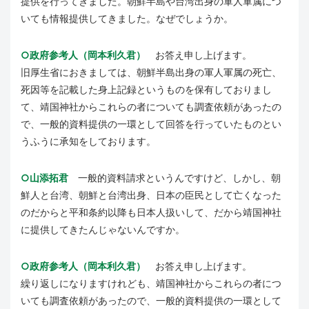
提供を行ってきました。朝鮮半島や台湾出身の軍人軍属につ
いても情報提供してきました。なぜでしょうか。
○政府参考人（岡本利久君）
お答え申し上げます。
旧厚生省におきましては、朝鮮半島出身の軍人軍属の死亡、
死因等を記載した身上記録というものを保有しておりまし
て、靖国神社からこれらの者についても調査依頼があったの
で、一般的資料提供の一環として回答を行っていたものとい
うふうに承知をしております。
○山添拓君
一般的資料請求というんですけど、しかし、朝
鮮人と台湾、朝鮮と台湾出身、日本の臣民として亡くなった
のだからと平和条約以降も日本人扱いして、だから靖国神社
に提供してきたんじゃないんですか。
○政府参考人（岡本利久君）
お答え申し上げます。
繰り返しになりますけれども、靖国神社からこれらの者につ
いても調査依頼があったので、一般的資料提供の一環として