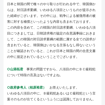
日本と韓国の間で種々のやり取りが行われる中で、韓国側か
らは、対日請求要綱、いわゆる八項目というものが提示され
た経緯がございます。その中には、戦争による被徴用者の被
害に対する補償といったような内容も含まれております。
この内容を含めて、この韓国の対日請求要綱、いわゆる八項
目につきましては、日韓請求権の協定の合意議事録におきま
して、この韓国の対日請求要綱の範囲に属する全ての請求が
含まれていると、韓国側はいかなる主張もなし得ないという
ことが確認されていると、これが日本と韓国の間の合意文書
の中に規定されているということでございます。
○山添拓君
事実の問題ですから、八項目の中にＢＣ級戦犯
について特段の言及はないですよね。
○政府参考人（柏原裕君）
お答えいたします。
いわゆる八項目の中に、Ｂ級戦犯あるいはＣ級戦犯という言
葉そのものが出てくるというふうには認識しておりません。