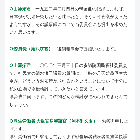
○山添拓君
一九五二年二月四日の韓国側の記録によれば、
日本側が別途研究したいと述べたと、そういう会議があった
ようですが、その議事録について当委員会にも提出を求めた
いと思います。
○委員長（滝沢求君）
後刻理事会で協議いたします。
○山添拓君
二〇〇〇年三月三十日の参議院国民福祉委員会
で、社民党の清水澄子議員の質問に、当時の丹羽雄哉厚生大
臣が、どういう対応策が取れるかということについて十分に
私の立場で今後検討していきたいと答えています。
厚労省に伺います。この間どんな検討が進められてきたんで
しょうか。
○厚生労働省 大臣官房審議官（岡本利久君）
お答え申し上
げます。
厚生労働省で所管をしております戦傷病者戦没者遺族等援護