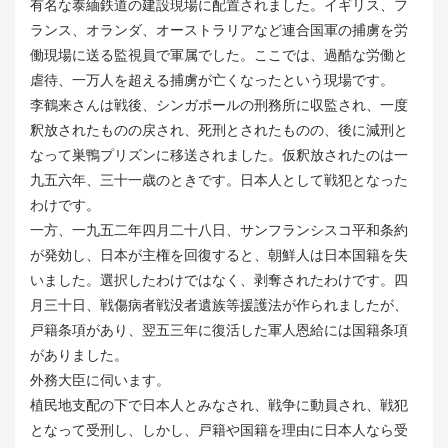
有名な泰緬鉄道の建設現場に配置されました。イギリス、フ
ランス、オランダ、オーストラリアなど連合国軍の捕虜を労
働現場に送る監視員で軍属でした。ここでは、過酷な労働と
虐待、一万人を超える捕虜が亡くなったという現場です。
李鶴来さんは戦後、シンガポールの刑務所に収監され、一度
釈放されたものの戻され、死刑とされたものの、後に減刑と
なって巣鴨プリズンに移送されました。仮釈放されたのは一
九五六年、三十一歳のときです。日本人として戦犯となった
わけです。
一方、一九五二年四月二十八日、サンフランシスコ平和条約
が発効し、日本が主権を回復すると、朝鮮人は日本国籍を失
いました。選択したわけではなく、剥奪されたわけです。四
月三十日、戦傷病者戦没者遺族等援護法が作られましたが、
戸籍条項があり、翌五三年に復活した軍人恩給には国籍条項
がありました。
外務大臣に伺います。
植民地支配の下で日本人とみなされ、戦争に動員され、戦犯
となって受刑し、しかし、戸籍や国籍を理由に日本人なら受