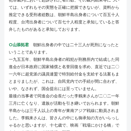
ては、いずれもその実態を正確に把握できないが、資料から
推定できる受刑者総数は、朝鮮半島出身者について百五十人
程度、台湾出身者について百七十人程度と承知していると答
弁したものがあると承知しております。
○山添拓君
朝鮮出身者の中では二十三人が死刑になったと
いうことであります。
一九五五年、朝鮮半島出身者の戦犯が刑務所内で結成した同
進会が日本政府に国家補償と名誉回復を求め、直近では二〇
一六年に超党派の議員連盟で特別給付金を支給する法案もま
とまりましたが、これは、自民党内での手続が間に合わず、
いや、なされず、国会提出には至っていません。
最後の当事者で同進会の会長だった李鶴来さんが二〇二一年
三月に亡くなり、遺族が活動を引き継いでおられます。朝鮮
半島からは三千人以上の青年が東南アジア戦線に動員されま
した。李鶴来さんは、皆さんの中にも御承知の方がいらっし
ゃるかと思いますが、十七歳で、映画「戦場にかける橋」で