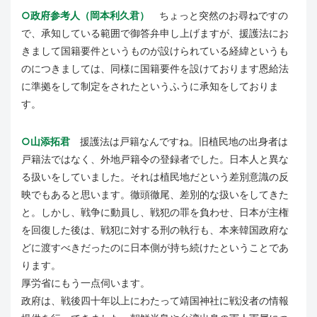
○政府参考人（岡本利久君）
ちょっと突然のお尋ねですの
で、承知している範囲で御答弁申し上げますが、援護法にお
きまして国籍要件というものが設けられている経緯というも
のにつきましては、同様に国籍要件を設けております恩給法
に準拠をして制定をされたというふうに承知をしておりま
す。
○山添拓君
援護法は戸籍なんですね。旧植民地の出身者は
戸籍法ではなく、外地戸籍令の登録者でした。日本人と異な
る扱いをしていました。それは植民地だという差別意識の反
映でもあると思います。徹頭徹尾、差別的な扱いをしてきた
と。しかし、戦争に動員し、戦犯の罪を負わせ、日本が主権
を回復した後は、戦犯に対する刑の執行も、本来韓国政府な
どに渡すべきだったのに日本側が持ち続けたということであ
ります。
厚労省にもう一点伺います。
政府は、戦後四十年以上にわたって靖国神社に戦没者の情報