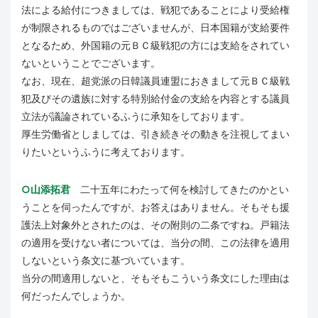
法による給付につきましては、戦犯であることにより受給権
が制限されるものではございませんが、日本国籍が支給要件
となるため、外国籍の元ＢＣ級戦犯の方には支給をされてい
ないということでございます。
なお、現在、超党派の日韓議員連盟におきまして元ＢＣ級戦
犯及びその遺族に対する特別給付金の支給を内容とする議員
立法が議論されているふうに承知をしております。
厚生労働省としましては、引き続きその動きを注視してまい
りたいというふうに考えております。
○山添拓君
二十五年にわたって何を検討してきたのかとい
うことを伺ったんですが、お答えはありません。そもそも援
護法上対象外とされたのは、その附則の二条ですね。戸籍法
の適用を受けない者については、当分の間、この法律を適用
しないという条文に基づいています。
当分の間適用しないと、そもそもこういう条文にした理由は
何だったんでしょうか。