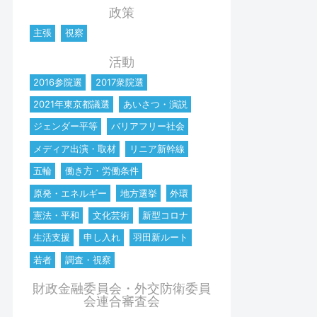
政策
主張
視察
活動
2016参院選
2017衆院選
2021年東京都議選
あいさつ・演説
ジェンダー平等
バリアフリー社会
メディア出演・取材
リニア新幹線
五輪
働き方・労働条件
原発・エネルギー
地方選挙
外環
憲法・平和
文化芸術
新型コロナ
生活支援
申し入れ
羽田新ルート
若者
調査・視察
財政金融委員会・外交防衛委員
会連合審査会