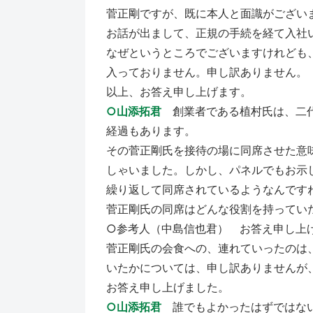
菅正剛ですが、既に本人と面識がござい
お話が出まして、正規の手続を経て入社
なぜというところでございますけれども
入っておりません。申し訳ありません。
以上、お答え申し上げます。
○山添拓君
創業者である植村氏は、二代
経過もあります。
その菅正剛氏を接待の場に同席させた意
しゃいました。しかし、パネルでもお示
繰り返して同席されているようなんです
菅正剛氏の同席はどんな役割を持ってい
○参考人（中島信也君） お答え申し上
菅正剛氏の会食への、連れていったのは
いたかについては、申し訳ありませんが
お答え申し上げました。
○山添拓君
誰でもよかったはずではない