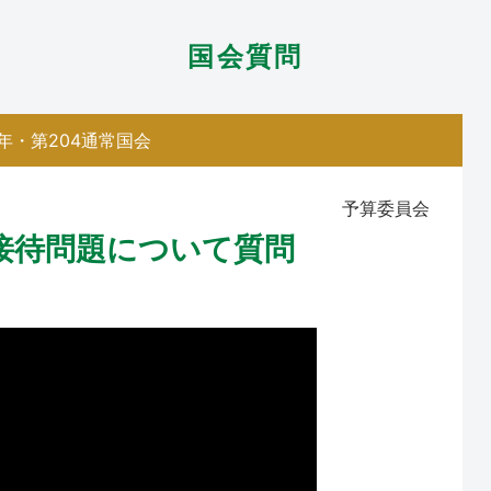
国会質問
1年・第204通常国会
予算委員会
接待問題について質問