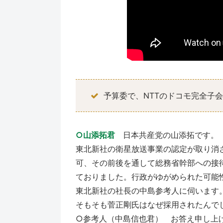
予算委で、NTTのドコモ完全子
○山添拓君
日本共産党の山添拓です。
東北新社の衛星放送事業の認定が取り消
可、その前後を通して総務省幹部への接
ておりました。行政がゆがめられた可能
東北新社の社長の中島参考人に伺います
そもそも菅正剛氏はなぜ採用されたんで
○参考人（中島信也君） お答え申し上