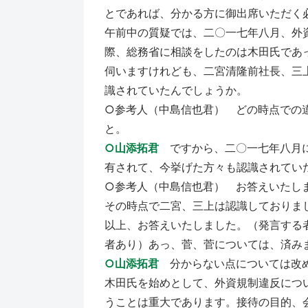
とであれば、分かる方に御出席いただく
午前中の質疑では、二〇一七年八月、外
際、総務省に相談をしたのは木田氏であ
伺いますけれども、二宮清隆前社長、三
識されていたんでしょうか。
○参考人（中島信也君） どの時点での
と。
○山添拓君
ですから、二〇一七年八月に
有されて、今挙げた方々も認識されてい
○参考人（中島信也君） お答えいたし
その時点で二宮、三上は認識しておりま
以上、お答えいたしました。（発言する
者あり）あっ、菅、菅については、済み
○山添拓君
分からない点については改め
木田氏を始めとして、外資規制違反につ
うことは重大であります。接待の目的、