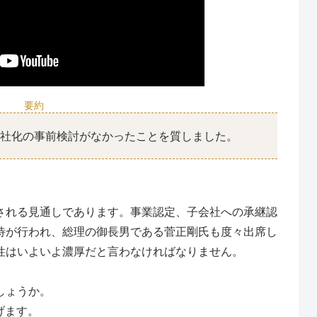
要約
会社化の事前検討がなかったことを質しました。
される見通しであります。事業認定、子会社への承継認
待が行われ、総理の御長男である菅正剛氏も度々出席し
性はいよいよ濃厚だと言わなければなりません。
。
しょうか。
げます。