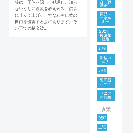
方・労
核は、正体を隠して勧誘し、知ら
働条件
ないうちに教義を教え込み、信者
原発・
に仕立て上げる、すなわち信教の
エネル
自由を侵害する点にあります。そ
ギー
の下での献金被…
2021年
東京都
議選
五輪
新型コ
ロナ
外環
羽田新
ルート
リニア
新幹線
政策
視察
主張