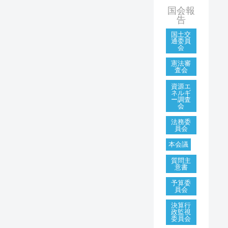
国会報
告
国土交
通委員
会
憲法審
査会
資源エ
ネルギ
ー調査
会
法務委
員会
本会議
質問主
意書
予算委
員会
決算行
政監視
委員会