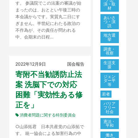
す。 参議院でこの法案の審議が始
演・取
材
まったのは、おととい午後三時の
本会議からです。実質丸二日にす
あいさ
つ・演
ぎません。半世紀にわたる政治の
説
不作為が、その責任が問われる
地方選
中、会期末の日程…
挙
調査・
視察
生活支
2022年12月9日
国会報告
援
寄附不当勧誘防止法
ジェン
ダー平
案 洗脳下での対応
等
困難「実効性ある修
若者
正を」
バリア
フリー
社会
消費者問題に関する特別委員会
憲法・
平和
○山添拓君 日本共産党の山添拓で
す。 統一協会による加害行為の中
働き