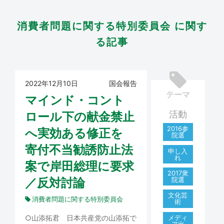
消費者問題に関する特別委員会 に関す
る記事
2022年12月10日
国会報告
テーマ
マインド・コント
活動
ロール下の献金禁止
2016参
へ実効ある修正を
院選
寄付不当勧誘防止法
申し入
れ
案で岸田総理に要求
2017衆
院選
／反対討論
文化芸
消費者問題に関する特別委員会
術
メディ
○山添拓君 日本共産党の山添拓で
ア出