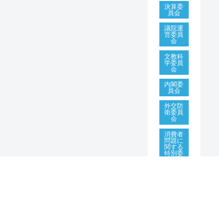
決算委
員会
議院運
営委員
会
文教科
学委員
会
内閣委
員会
外交防
衛委員
会
消費者
問題に
関する
特別委
員会
国民生
活・経
済及び
地方調
査会
政治改