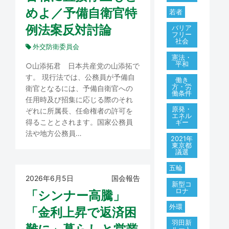
めよ／予備自衛官特
若者
例法案反対討論
バリア
フリー
社会
外交防衛委員会
憲法・
平和
○山添拓君 日本共産党の山添拓で
す。 現行法では、公務員が予備自
働き
方・労
衛官となるには、予備自衛官への
働条件
任用時及び招集に応じる際のそれ
原発・
ぞれに所属長、任命権者の許可を
エネル
得ることとされます。国家公務員
ギー
法や地方公務員…
2021年
東京都
議選
五輪
2026年6月5日
国会報告
新型コ
ロナ
「シンナー高騰」
外環
「金利上昇で返済困
羽田新