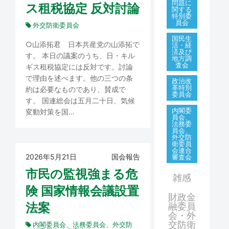
問題に
ス租税協定 反対討論
関する
特別委
員会
外交防衛委員会
国民生
○山添拓君 日本共産党の山添拓で
活・経
済及び
す。 本日の議案のうち、日・キル
地方調
査会
ギス租税協定には反対です。討論
で理由を述べます。他の三つの条
政治改
革特別
約は必要なものであり、賛成で
委員会
す。 国連総会は五月二十日、気候
内閣委
変動対策を国…
員会、
法務委
員会、
外交防
衛委員
会連合
2026年5月21日
国会報告
審査会
市民の監視強まる危
雑感
険 国家情報会議設置
財政金
法案
融委員
会・外
交防衛
内閣委員会、法務委員会、外交防