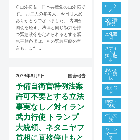
申し入
○山添拓君 日本共産党の山添拓で
れ
す。 お二人の参考人、今日は大変
2017衆
ありがとうございました。 内閣が
院選
国会を経ず、法律と同じ効力を持
文化芸
つ緊急政令を定められるとする緊
術
急事態条項は、その緊急事態の宣
メディ
言も、また…
ア出
演・取
材
あいさ
つ・演
2026年6月9日
国会報告
説
予備自衛官特例法案
地方選
挙
許可不要とする立法
調査・
事実なし／対イラン
視察
武力行使 トランプ
生活支
援
大統領、ネタニヤフ
ジェン
ダー平
首相に直接停止もと
等