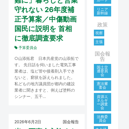
難に」暮らしと営業
ルート
守れない 26年度補
リニア
新幹線
正予算案／中傷動画
政策
国民に説明を 首相
視察
に徹底調査要求
主張
予算委員会
国会報
告
○山添拓君 日本共産党の山添拓で
す。 先日話を伺いました電気工事
国土交
通委員
業者は、塩ビ管や接着剤入手でき
会
ないと、窮状を訴えられました。
私どもの地方議員団が都内の建設
憲法審
査会
業者に聞きますと、例えば塗料の
シンナー、五千…
資源エ
ネルギ
ー調査
会
法務委
員会
2026年6月2日
国会報告