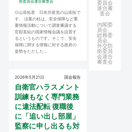
衛委員会連合審査会
委員会
連合審
○山添拓君 日本共産党の山添拓で
査会
す。 法案の柱は、安全保障など重
内閣委
要情報活動について調査審議する
員会、
官邸直結の国家情報会議を設置す
総務委
るというものです。そこで、安全
員会、
保障に関する情報に対する政府の
外交防
衛委員
姿勢をただした…
会連合
審査会
2026年5月21日
国会報告
自衛官ハラスメント
訓練もなく専門業務
に違法配転 復職後
に「追い出し部屋」
監察に申し出るも対