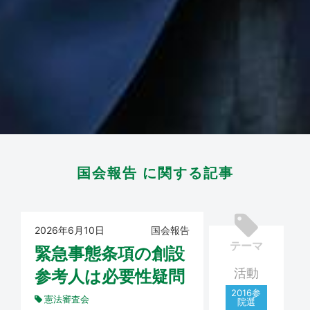
国会報告 に関する記事
2026年6月10日
国会報告
テーマ
緊急事態条項の創設
活動
参考人は必要性疑問
2016参
憲法審査会
院選