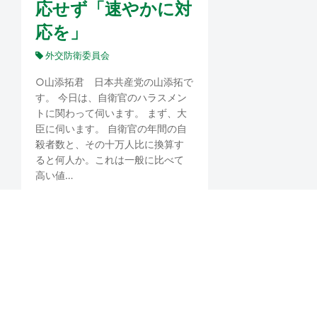
応せず「速やかに対
応を」
外交防衛委員会
○山添拓君 日本共産党の山添拓で
す。 今日は、自衛官のハラスメン
トに関わって伺います。 まず、大
臣に伺います。 自衛官の年間の自
殺者数と、その十万人比に換算す
ると何人か。これは一般に比べて
高い値…
2026年5月20日
国会報告
合区解消の改憲議論
批判 1票の格差 意見
表明