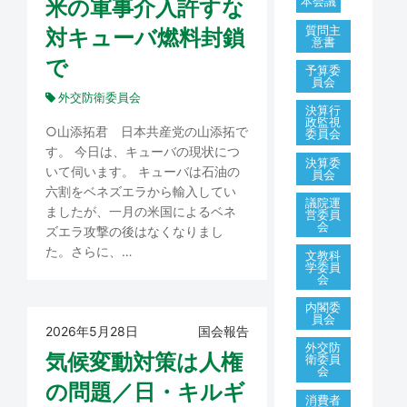
本会議
米の軍事介入許すな
質問主
対キューバ燃料封鎖
意書
で
予算委
員会
外交防衛委員会
決算行
政監視
○山添拓君 日本共産党の山添拓で
委員会
す。 今日は、キューバの現状につ
決算委
いて伺います。 キューバは石油の
員会
六割をベネズエラから輸入してい
議院運
ましたが、一月の米国によるベネ
営委員
会
ズエラ攻撃の後はなくなりまし
た。さらに、…
文教科
学委員
会
内閣委
員会
2026年5月28日
国会報告
外交防
気候変動対策は人権
衛委員
会
の問題／日・キルギ
消費者