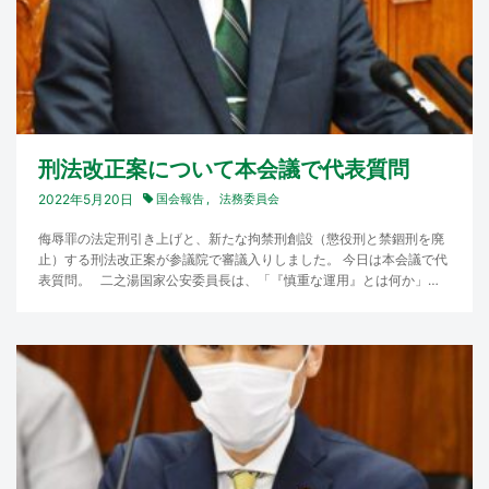
刑法改正案について本会議で代表質問
2022年5月20日
国会報告
法務委員会
侮辱罪の法定刑引き上げと、新たな拘禁刑創設（懲役刑と禁錮刑を廃
止）する刑法改正案が参議院で審議入りしました。 今日は本会議で代
表質問。 二之湯国家公安委員長は、「『慎重な運用』とは何か」と
の質問に「…