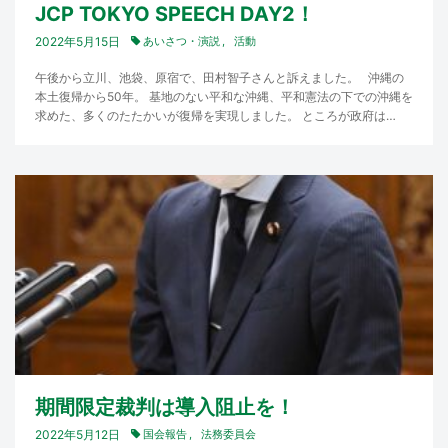
JCP TOKYO SPEECH DAY2！
2022年5月15日
あいさつ・演説
活動
午後から立川、池袋、原宿で、田村智子さんと訴えました。 沖縄の
本土復帰から50年。 基地のない平和な沖縄、平和憲法の下での沖縄を
求めた、多くのたたかいが復帰を実現しました。 ところが政府は…
期間限定裁判は導入阻止を！
2022年5月12日
国会報告
法務委員会