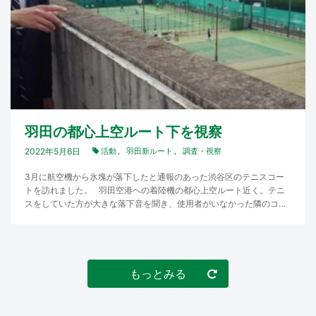
羽田の都心上空ルート下を視察
2022年5月6日
活動
羽田新ルート
調査・視察
3月に航空機から氷塊が落下したと通報のあった渋谷区のテニスコー
トを訪れました。 羽田空港への着陸機の都心上空ルート近く。テニ
スをしていた方が大きな落下音を聞き、使用者がいなかった隣のコー
トを見ると氷の塊が落ち…
もっとみる