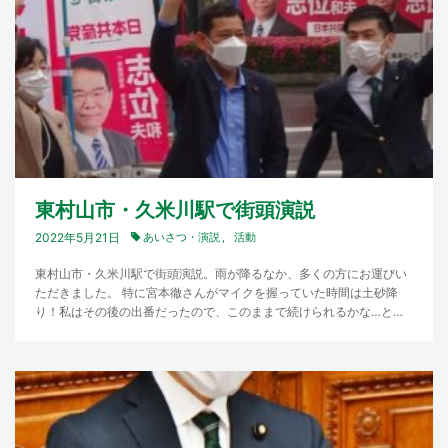
東村山市・久米川駅で街頭演説
2022年5月21日
あいさつ・演説
活動
東村山市・久米川駅で街頭演説。雨が降るなか、多くの方にお運びい
ただきました。 特に宮本徹さんがマイクを握っていた時間は土砂降
り！私はその後の出番だったので、このままで続けられるかな…と心
配なほどでしたが、途中ならなんとか上…