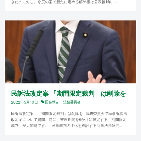
きたのに対し、今度の案で新たに定める解除権は公表後1年。…
民訴法改定案 「期間限定裁判」は削除を
2022年5月10日
国会報告
法務委員会
民訴法改定案、「期間限定裁判」は削除を 法務委員会で民事訴訟法
改定案について質問。特に、審理期間を6か月に限定する「期間限定
裁判」が大問題です。 民事裁判のIT化を検討する商事法務研究…