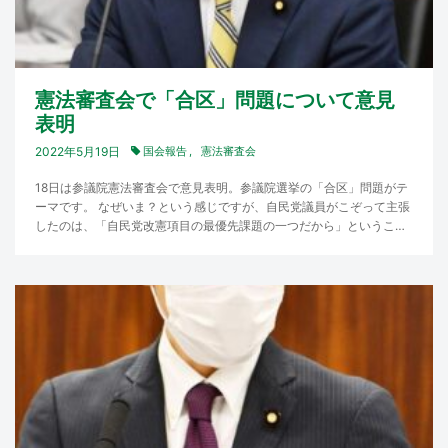
憲法審査会で「合区」問題について意見
表明
2022年5月19日
国会報告
憲法審査会
18日は参議院憲法審査会で意見表明。参議院選挙の「合区」問題がテ
ーマです。 なぜいま？という感じですが、自民党議員がこぞって主張
したのは、「自民党改憲項目の最優先課題の一つだから」というこ
と。 2015年、選挙制…