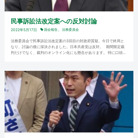
民事訴訟法改定案への反対討論
2022年5月17日
国会報告
法務委員会
法務委員会で民事訴訟法改定案の3回目の対政府質疑。今日で終局と
なり、討論の後に採決されました。日本共産党は反対。 期間限定裁
判だけでなく、裁判のオンライン化にも懸念があります。 特に口頭弁
論期日を裁…