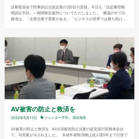
法務委員会で民事訴訟法改定案の2回目の質疑。今日も「法定審理期
間訴訟手続」＝期間限定裁判についてただしました。 審議の中で法
務省は、「企業法務で需要がある」「ビジネスの世界では勝ち負けよ
り時間と費用を優先する…
AV被害の防止と救済を
2022年5月11日
ジェンダー平等
国会報告
AV被害の防止と救済を AV出演被害防止法案の超党派の実務者会合
で、与党案が示されました。 未成年者取消権は成人後5年まで行使で