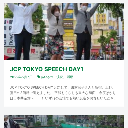
JCP TOKYO SPEECH DAY1
2022年5月7日
あいさつ・演説
活動
JCP TOKYO SPEECH DAY1と題して、田村智子さんと新宿、上野、
蒲田の3箇所で訴えました。 平和もくらしも重大な局面。今度ばかり
は日本共産党へーー！ いずれの会場でも熱い反応をお寄せいただきま
した。 …